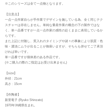
※このシリーズは全て一点物となります。
【注意点】
一点一点作家自らが手作業でデザインを施している為、全く同じテク
スチャーは存在しません。単純な量産作業の概念の下の製作ではな
く、単一品番ですが一点一点作家の感性の赴くままに表現しているか
らです。
また上記に付随し、窯入れのタイミングや諸々の事象により肌質・色
味・濃淡にムラが出ることが御座いますが、そちらも併せてご了承頂
ければ幸いです。
単一品番ですが個体差のある作品です。
(※ご購入の際のご指定はお受け出来ません)
【size】
外径 : 21cm
高さ : 15cm
【作陶者】
新里竜子 (Ryuko Shinzato)
1970年沖縄県生まれ。