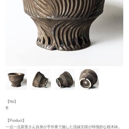
【No】
B
【Product】
一点一点新里さん自身が手作業で施した流線文様が特徴的な植木鉢。