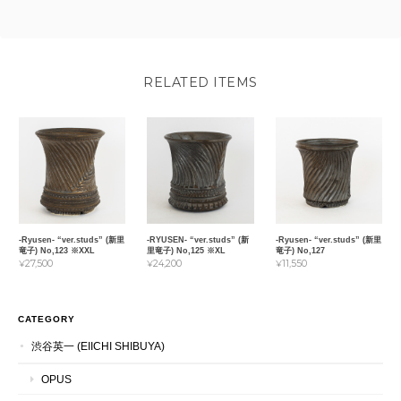
RELATED ITEMS
-Ryusen- “ver.studs” (新里
-RYUSEN- “ver.studs” (新
-Ryusen- “ver.studs” (新里
竜子) No,123 ※XXL
里竜子) No,125 ※XL
竜子) No,127
¥27,500
¥24,200
¥11,550
CATEGORY
渋谷英一 (EIICHI SHIBUYA)
OPUS