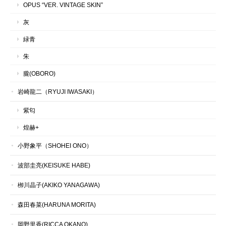
OPUS “VER. VINTAGE SKIN”
灰
緑青
朱
朧(OBORO)
岩崎龍二（RYUJI IWASAKI）
紫匂
煌赫+
小野象平（SHOHEI ONO）
波部圭亮(KEISUKE HABE)
栁川晶子(AKIKO YANAGAWA)
森田春菜(HARUNA MORITA)
岡野里香(RICCA OKANO)