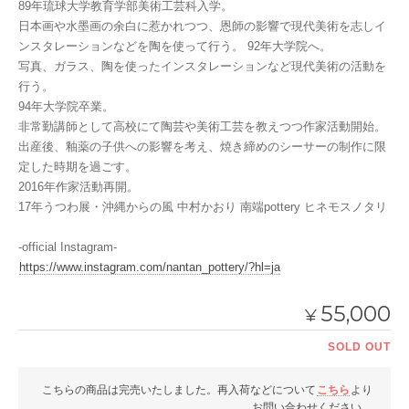
89年琉球大学教育学部美術工芸科入学。
日本画や水墨画の余白に惹かれつつ、恩師の影響で現代美術を志しイ
ンスタレーションなどを陶を使って行う。 92年大学院へ。
写真、ガラス、陶を使ったインスタレーションなど現代美術の活動を
行う。
94年大学院卒業。
非常勤講師として高校にて陶芸や美術工芸を教えつつ作家活動開始。
出産後、釉薬の子供への影響を考え、焼き締めのシーサーの制作に限
定した時期を過ごす。
2016年作家活動再開。
17年うつわ展・沖縄からの風 中村かおり 南端pottery ヒネモスノタリ
-official Instagram-
https://www.instagram.com/nantan_pottery/?hl=ja
55,000
¥
SOLD OUT
こちらの商品は完売いたしました。再入荷などについて
こちら
より
お問い合わせください。