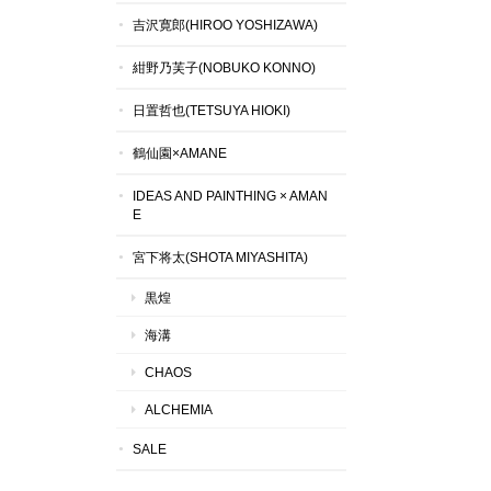
吉沢寛郎(HIROO YOSHIZAWA)
紺野乃芙子(NOBUKO KONNO)
日置哲也(TETSUYA HIOKI)
鶴仙園×AMANE
IDEAS AND PAINTHING × AMAN
E
宮下将太(SHOTA MIYASHITA)
黒煌
海溝
CHAOS
ALCHEMIA
SALE