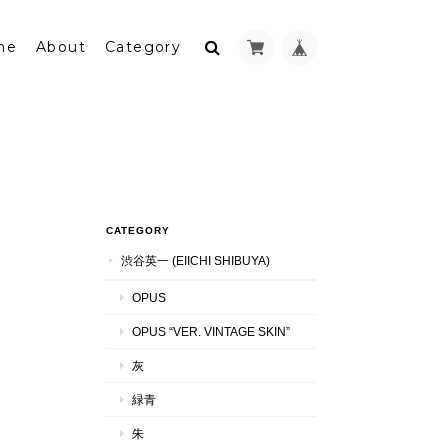
me
About
Category
CATEGORY
渋谷英一 (EIICHI SHIBUYA)
OPUS
OPUS “VER. VINTAGE SKIN”
灰
緑青
朱