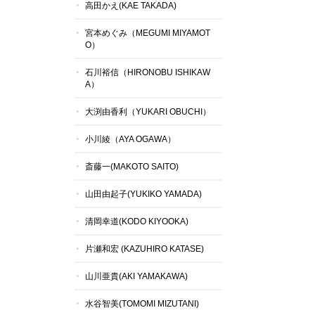
高田かえ(KAE TAKADA)
宮本めぐみ（MEGUMI MIYAMOT
O）
石川裕信（HIRONOBU ISHIKAW
A）
大渕由香利（YUKARI OBUCHI）
小川綾（AYA OGAWA）
斎藤一(MAKOTO SAITO)
山田由起子(YUKIKO YAMADA)
清岡幸道(KODO KIYOOKA)
片瀬和宏 (KAZUHIRO KATASE)
山川亜貴(AKI YAMAKAWA)
水谷智美(TOMOMI MIZUTANI)