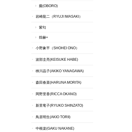
朧(OBORO)
岩崎龍二（RYUJI IWASAKI）
紫匂
煌赫+
小野象平（SHOHEI ONO）
波部圭亮(KEISUKE HABE)
栁川晶子(AKIKO YANAGAWA)
森田春菜(HARUNA MORITA)
岡野里香(RICCA OKANO)
新里竜子(RYUKO SHINZATO)
鳥居明生(AKIO TORII)
中根楽(GAKU NAKANE)