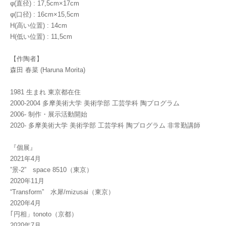
φ(直径) : 17,5cm×17cm
φ(口径) : 16cm×15,5cm
H(高い位置) : 14cm
H(低い位置) : 11,5cm
【作陶者】
森田 春菜 (Haruna Morita)
1981 生まれ 東京都在住
2000-2004 多摩美術大学 美術学部 工芸学科 陶プログラム
2006- 制作・展示活動開始
2020- 多摩美術大学 美術学部 工芸学科 陶プログラム 非常勤講師
『個展』
2021年4月
”景-2” space 8510（東京）
2020年11月
“Transform” 水犀/mizusai（東京）
2020年4月
｢円相」tonoto（京都）
2020年7月