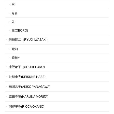
灰
緑青
朱
朧(OBORO)
岩崎龍二（RYUJI IWASAKI）
紫匂
煌赫+
小野象平（SHOHEI ONO）
波部圭亮(KEISUKE HABE)
栁川晶子(AKIKO YANAGAWA)
森田春菜(HARUNA MORITA)
岡野里香(RICCA OKANO)