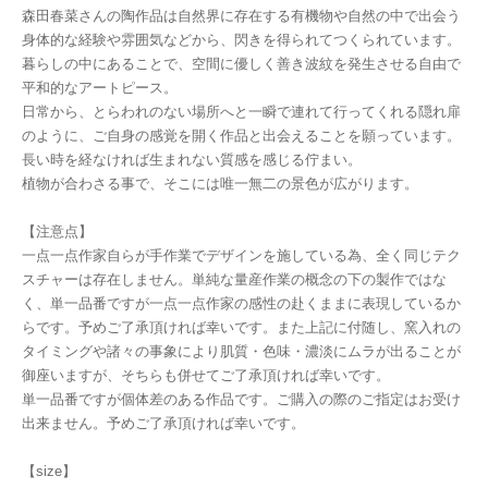
森田春菜さんの陶作品は自然界に存在する有機物や自然の中で出会う
身体的な経験や雰囲気などから、閃きを得られてつくられています。
暮らしの中にあることで、空間に優しく善き波紋を発生させる自由で
平和的なアートピース。
日常から、とらわれのない場所へと一瞬で連れて行ってくれる隠れ扉
のように、ご自身の感覚を開く作品と出会えることを願っています。
長い時を経なければ生まれない質感を感じる佇まい。
植物が合わさる事で、そこには唯一無二の景色が広がります。
【注意点】
一点一点作家自らが手作業でデザインを施している為、全く同じテク
スチャーは存在しません。単純な量産作業の概念の下の製作ではな
く、単一品番ですが一点一点作家の感性の赴くままに表現しているか
らです。予めご了承頂ければ幸いです。また上記に付随し、窯入れの
タイミングや諸々の事象により肌質・色味・濃淡にムラが出ることが
御座いますが、そちらも併せてご了承頂ければ幸いです。
単一品番ですが個体差のある作品です。ご購入の際のご指定はお受け
出来ません。予めご了承頂ければ幸いです。
【size】