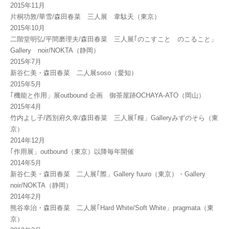
2015年11月
片桐功敦/華雪/森田春菜 三人展 韋駄天（東京）
2015年10月
二階堂明弘/平間磨理夫/森田春菜 三人展｢のこすこと のこること」
Gallery noir/NOKTA（静岡）
2015年7月
新谷仁美・森田春菜 二人展soso（愛知）
2015年5月
｢機能と作用」展outbound 企画 御茶屋跡OCHAYA-ATO（岡山）
2015年4月
竹内よし子/西別府久幸/森田春菜 三人展｢糧」Galleryみずのそら（東
京）
2014年12月
｢作用展」outbound（東京）以降毎年開催
2014年5月
新谷仁美・森田春菜 二人展｢際」Gallery fuuro（東京）・Gallery
noir/NOKTA（静岡）
2014年2月
熊谷幸治・森田春菜 二人展｢Hard White/Soft White」pragmata（東
京）