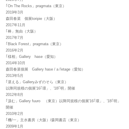
｢On The Rocks」pragmata（東京）
2019年3月
森田春菜 個展toripie（大阪）
2017年11月
｢棒」無由（大阪）
2017年7月
｢Black Forest」pragmata（東京）
2016年2月
｢様相」Gallery hase（愛知）
2014年10月
森田春菜個展 Gallery hase / a l'etage（愛知）
2013年5月
｢湛える」Galleryみずのそら（東京）
以降同規模の個展'16｢環」、'18｢明」開催
2012年8月
｢汲む」Gallery fuuro （東京）以降同規模の個展'16｢環」、'18｢明」
開催
2010年2月
｢機/一」主水書房（大阪）/森岡書店（東京）
2009年1月