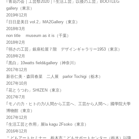
｢青花の会｜工芸祭2020｜｢生活工芸」以後の工芸」BOOTLEG
gallery（東京）
2019年12月
｢日日是美日 vol.2」MA2Gallery（東京）
2018年3月
non title museum as it is（千葉）
2018年2月
｢弱さの工芸」銀座松屋７階 デザインギャラリー1953（東京）
2018年2月
｢黒白」10watts field&gallery（神奈川）
2017年12月
新谷仁美・森田春菜 二人展 parlor Tochigi（栃木）
2017年10月
｢花とうつわ」SHIZEN（東京）
2017年7月
｢モノの力・ヒトの力/人間から工芸へ、工芸から人間へ」國學院大學
博物館（東京）
2017年12月
｢生活工芸と作用」展la kagu 2Fsoko（東京）
2016年12月
こどもアートセミナー 栃木市こどもサポートセンター（栃木）以降