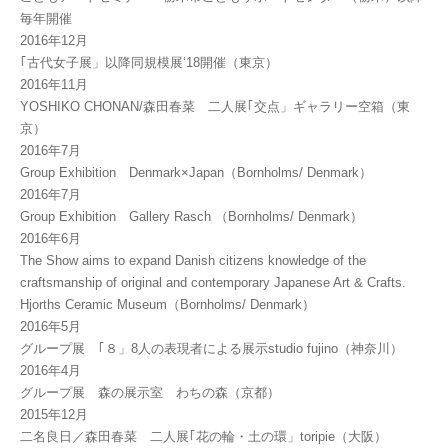
毎年開催
2016年12月
｢古代女子展」以降同規模展‘18開催（東京）
2016年11月
YOSHIKO CHONAN/森田春菜 二人展｢交点」ギャラリー空箱（東
京）
2016年7月
Group Exhibition Denmark×Japan（Bornholms/ Denmark）
2016年7月
Group Exhibition Gallery Rasch （Bornholms/ Denmark）
2016年6月
The Show aims to expand Danish citizens knowledge of the
craftsmanship of original and contemporary Japanese Art & Crafts.
Hjorths Ceramic Museum（Bornholms/ Denmark）
2016年5月
グループ展 ｢８」8人の表現者による展示studio fujino（神奈川）
2016年4月
グループ展 森の展示室 わちの森（京都）
2015年12月
二名良日／森田春菜 二人展｢花の輪・土の環」toripie（大阪）