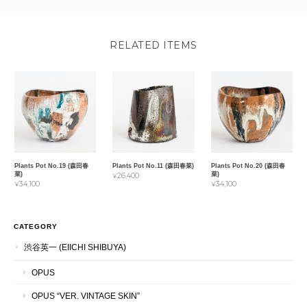
RELATED ITEMS
Plants Pot No.19 (森田春
Plants Pot No.11 (森田春菜)
Plants Pot No.20 (森田春
菜)
菜)
¥26,400
¥34,100
¥34,100
CATEGORY
渋谷英一 (EIICHI SHIBUYA)
OPUS
OPUS “VER. VINTAGE SKIN”