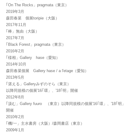
｢On The Rocks」pragmata（東京）
2019年3月
森田春菜 個展toripie（大阪）
2017年11月
｢棒」無由（大阪）
2017年7月
｢Black Forest」pragmata（東京）
2016年2月
｢様相」Gallery hase（愛知）
2014年10月
森田春菜個展 Gallery hase / a l'etage（愛知）
2013年5月
｢湛える」Galleryみずのそら（東京）
以降同規模の個展'16｢環」、'18｢明」開催
2012年8月
｢汲む」Gallery fuuro （東京）以降同規模の個展'16｢環」、'18｢明」
開催
2010年2月
｢機/一」主水書房（大阪）/森岡書店（東京）
2009年1月