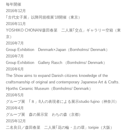
毎年開催
2016年12月
｢古代女子展」以降同規模展‘18開催（東京）
2016年11月
YOSHIKO CHONAN/森田春菜 二人展｢交点」ギャラリー空箱（東
京）
2016年7月
Group Exhibition Denmark×Japan（Bornholms/ Denmark）
2016年7月
Group Exhibition Gallery Rasch （Bornholms/ Denmark）
2016年6月
The Show aims to expand Danish citizens knowledge of the
craftsmanship of original and contemporary Japanese Art & Crafts.
Hjorths Ceramic Museum（Bornholms/ Denmark）
2016年5月
グループ展 ｢８」8人の表現者による展示studio fujino（神奈川）
2016年4月
グループ展 森の展示室 わちの森（京都）
2015年12月
二名良日／森田春菜 二人展｢花の輪・土の環」toripie（大阪）