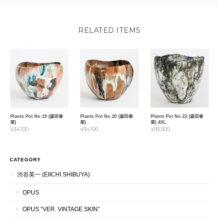
RELATED ITEMS
Plants Pot No.19 (森田春
Plants Pot No.20 (森田春
Plants Pot No.22 (森田春
菜)
菜)
菜) 4XL
¥34,100
¥34,100
¥93,500
CATEGORY
渋谷英一 (EIICHI SHIBUYA)
OPUS
OPUS “VER. VINTAGE SKIN”