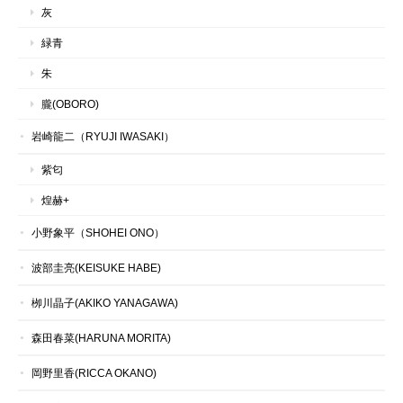
灰
緑青
朱
朧(OBORO)
岩崎龍二（RYUJI IWASAKI）
紫匂
煌赫+
小野象平（SHOHEI ONO）
波部圭亮(KEISUKE HABE)
栁川晶子(AKIKO YANAGAWA)
森田春菜(HARUNA MORITA)
岡野里香(RICCA OKANO)