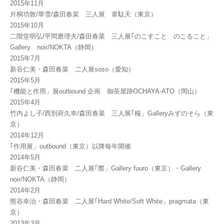
2015年11月
片桐功敦/華雪/森田春菜 三人展 韋駄天（東京）
2015年10月
二階堂明弘/平間磨理夫/森田春菜 三人展｢のこすこと のこること」
Gallery noir/NOKTA（静岡）
2015年7月
新谷仁美・森田春菜 二人展soso（愛知）
2015年5月
｢機能と作用」展outbound 企画 御茶屋跡OCHAYA-ATO（岡山）
2015年4月
竹内よし子/西別府久幸/森田春菜 三人展｢糧」Galleryみずのそら（東
京）
2014年12月
｢作用展」outbound（東京）以降毎年開催
2014年5月
新谷仁美・森田春菜 二人展｢際」Gallery fuuro（東京）・Gallery
noir/NOKTA（静岡）
2014年2月
熊谷幸治・森田春菜 二人展｢Hard White/Soft White」pragmata（東
京）
2013年3月