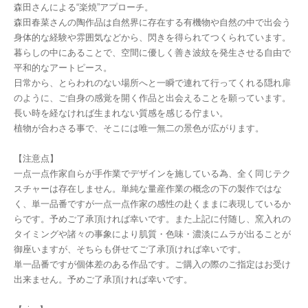
森田さんによる“楽焼”アプローチ。
森田春菜さんの陶作品は自然界に存在する有機物や自然の中で出会う
身体的な経験や雰囲気などから、閃きを得られてつくられています。
暮らしの中にあることで、空間に優しく善き波紋を発生させる自由で
平和的なアートピース。
日常から、とらわれのない場所へと一瞬で連れて行ってくれる隠れ扉
のように、ご自身の感覚を開く作品と出会えることを願っています。
長い時を経なければ生まれない質感を感じる佇まい。
植物が合わさる事で、そこには唯一無二の景色が広がります。
【注意点】
一点一点作家自らが手作業でデザインを施している為、全く同じテク
スチャーは存在しません。単純な量産作業の概念の下の製作ではな
く、単一品番ですが一点一点作家の感性の赴くままに表現しているか
らです。予めご了承頂ければ幸いです。また上記に付随し、窯入れの
タイミングや諸々の事象により肌質・色味・濃淡にムラが出ることが
御座いますが、そちらも併せてご了承頂ければ幸いです。
単一品番ですが個体差のある作品です。ご購入の際のご指定はお受け
出来ません。予めご了承頂ければ幸いです。