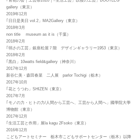
｢青花の会｜工芸祭2020｜｢生活工芸」以後の工芸」BOOTLEG
gallery（東京）
2019年12月
｢日日是美日 vol.2」MA2Gallery（東京）
2018年3月
non title museum as it is（千葉）
2018年2月
｢弱さの工芸」銀座松屋７階 デザインギャラリー1953（東京）
2018年2月
｢黒白」10watts field&gallery（神奈川）
2017年12月
新谷仁美・森田春菜 二人展 parlor Tochigi（栃木）
2017年10月
｢花とうつわ」SHIZEN（東京）
2017年7月
｢モノの力・ヒトの力/人間から工芸へ、工芸から人間へ」國學院大學
博物館（東京）
2017年12月
｢生活工芸と作用」展la kagu 2Fsoko（東京）
2016年12月
こどもアートセミナー 栃木市こどもサポートセンター（栃木）以降