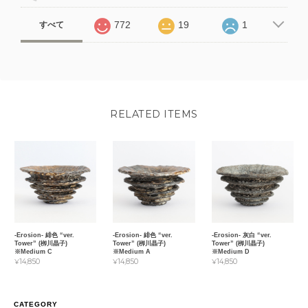
772
19
1
すべて
RELATED ITEMS
-Erosion- 緋色 “ver.
-Erosion- 緋色 “ver.
-Erosion- 灰白 “ver.
Tower” (栁川晶子)
Tower” (栁川晶子)
Tower” (栁川晶子)
※Medium C
※Medium A
※Medium D
¥14,850
¥14,850
¥14,850
CATEGORY