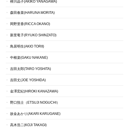
栁川晶子(AKIKO YANAGAWA)
森田春菜(HARUNA MORITA)
岡野里香(RICCA OKANO)
新里竜子(RYUKO SHINZATO)
鳥居明生(AKIO TORII)
中根楽(GAKU NAKANE)
吉田太郎(TARO YOSHITA)
吉田丈(JOE YOSHIDA)
金澤宏紀(HIROKI KANAZAWA)
野口悦士（ETSUJI NOGUCHI）
故金あかり(AKARI KARUGANE)
高木浩二(KOJI TAKAGI)