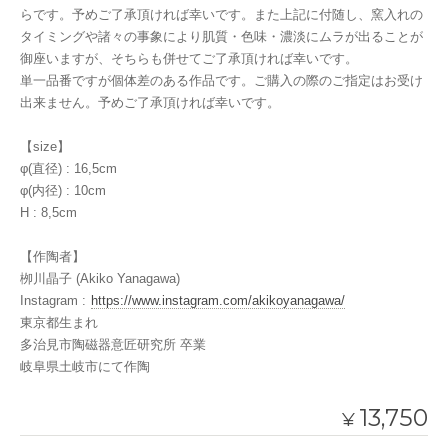
らです。予めご了承頂ければ幸いです。また上記に付随し、窯入れの
タイミングや諸々の事象により肌質・色味・濃淡にムラが出ることが
御座いますが、そちらも併せてご了承頂ければ幸いです。
単一品番ですが個体差のある作品です。ご購入の際のご指定はお受け
出来ません。予めご了承頂ければ幸いです。
【size】
φ(直径) : 16,5cm
φ(内径) : 10cm
H : 8,5cm
【作陶者】
栁川晶子 (Akiko Yanagawa)
Instagram :
https://www.instagram.com/akikoyanagawa/
東京都生まれ
多治見市陶磁器意匠研究所 卒業
岐阜県土岐市にて作陶
13,750
¥