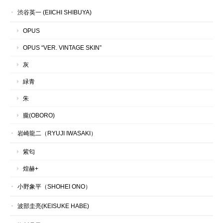
渋谷英一 (EIICHI SHIBUYA)
OPUS
OPUS “VER. VINTAGE SKIN”
灰
緑青
朱
朧(OBORO)
岩崎龍二（RYUJI IWASAKI）
紫匂
煌赫+
小野象平（SHOHEI ONO）
波部圭亮(KEISUKE HABE)