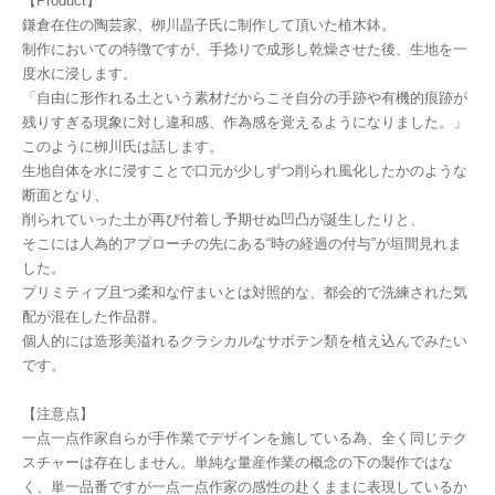
【Product】
鎌倉在住の陶芸家、栁川晶子氏に制作して頂いた植木鉢。
制作においての特徴ですが、手捻りで成形し乾燥させた後、生地を一
度水に浸します。
「自由に形作れる土という素材だからこそ自分の手跡や有機的痕跡が
残りすぎる現象に対し違和感、作為感を覚えるようになりました。」
このように栁川氏は話します。
生地自体を水に浸すことで口元が少しずつ削られ風化したかのような
断面となり、
削られていった土が再び付着し予期せぬ凹凸が誕生したりと、
そこには人為的アプローチの先にある“時の経過の付与”が垣間見れま
した。
プリミティブ且つ柔和な佇まいとは対照的な、都会的で洗練された気
配が混在した作品群。
個人的には造形美溢れるクラシカルなサボテン類を植え込んでみたい
です。
【注意点】
一点一点作家自らが手作業でデザインを施している為、全く同じテク
スチャーは存在しません。単純な量産作業の概念の下の製作ではな
く、単一品番ですが一点一点作家の感性の赴くままに表現しているか