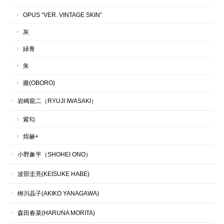
OPUS “VER. VINTAGE SKIN”
灰
緑青
朱
朧(OBORO)
岩崎龍二（RYUJI IWASAKI）
紫匂
煌赫+
小野象平（SHOHEI ONO）
波部圭亮(KEISUKE HABE)
栁川晶子(AKIKO YANAGAWA)
森田春菜(HARUNA MORITA)