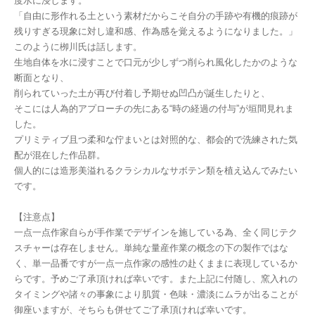
度水に浸します。
「自由に形作れる土という素材だからこそ自分の手跡や有機的痕跡が
残りすぎる現象に対し違和感、作為感を覚えるようになりました。」
このように栁川氏は話します。
生地自体を水に浸すことで口元が少しずつ削られ風化したかのような
断面となり、
削られていった土が再び付着し予期せぬ凹凸が誕生したりと、
そこには人為的アプローチの先にある“時の経過の付与”が垣間見れま
した。
プリミティブ且つ柔和な佇まいとは対照的な、都会的で洗練された気
配が混在した作品群。
個人的には造形美溢れるクラシカルなサボテン類を植え込んでみたい
です。
【注意点】
一点一点作家自らが手作業でデザインを施している為、全く同じテク
スチャーは存在しません。単純な量産作業の概念の下の製作ではな
く、単一品番ですが一点一点作家の感性の赴くままに表現しているか
らです。予めご了承頂ければ幸いです。また上記に付随し、窯入れの
タイミングや諸々の事象により肌質・色味・濃淡にムラが出ることが
御座いますが、そちらも併せてご了承頂ければ幸いです。