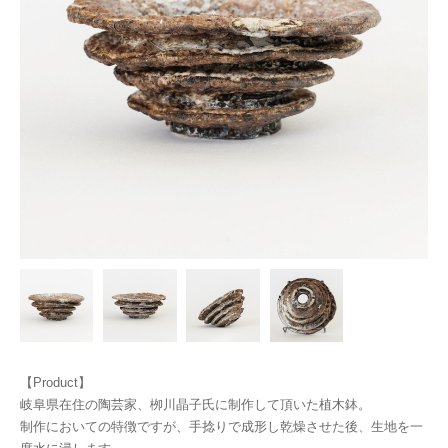
【Product】
岐阜県在住の陶芸家、栁川晶子氏に制作して頂いた植木鉢。
制作においての特徴ですが、手捻りで成形し乾燥させた後、生地を一