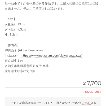
単一品番ですが個体差のある作品です。ご購入の際のご指定はお受け
出来ません。予めご了承頂ければ幸いです。
【size】
φ(直径) : 13cm
φ(内径) : 7,3cm
H : 5,2cm
【作陶者】
栁川晶子 (Akiko Yanagawa)
Instagram :
https://www.instagram.com/akikoyanagawa/
東京都生まれ
多治見市陶磁器意匠研究所 卒業
岐阜県土岐市にて作陶
7,700
¥
SOLD OUT
こちらの商品は完売いたしました。再入荷などについて
こちら
より