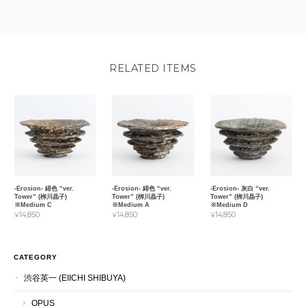
RELATED ITEMS
-Erosion- 緋色 “ver.
-Erosion- 緋色 “ver.
-Erosion- 灰白 “ver.
Tower” (栁川晶子)
Tower” (栁川晶子)
Tower” (栁川晶子)
※Medium C
※Medium A
※Medium D
¥14,850
¥14,850
¥14,850
CATEGORY
渋谷英一 (EIICHI SHIBUYA)
OPUS