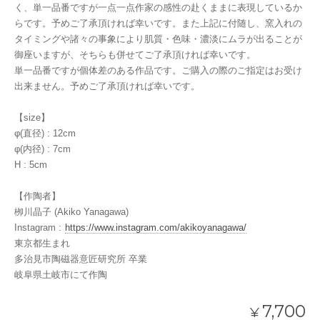
く、単一品番ですが一点一点作家の感性の赴くままに表現しているか
らです。予めご了承頂ければ幸いです。また上記に付随し、窯入れの
タイミングや諸々の事象により肌質・色味・濃淡にムラが出ることが
御座いますが、そちらも併せてご了承頂ければ幸いです。
単一品番ですが個体差のある作品です。ご購入の際のご指定はお受け
出来ません。予めご了承頂ければ幸いです。
【size】
φ(直径) : 12cm
φ(内径) : 7cm
H : 5cm
【作陶者】
栁川晶子 (Akiko Yanagawa)
Instagram :
https://www.instagram.com/akikoyanagawa/
東京都生まれ
多治見市陶磁器意匠研究所 卒業
岐阜県土岐市にて作陶
7,700
¥