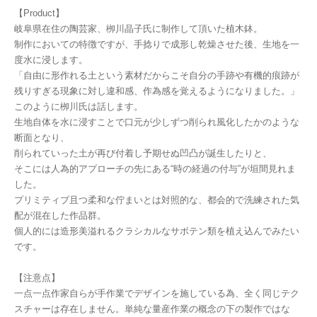
【Product】
岐阜県在住の陶芸家、栁川晶子氏に制作して頂いた植木鉢。
制作においての特徴ですが、手捻りで成形し乾燥させた後、生地を一
度水に浸します。
「自由に形作れる土という素材だからこそ自分の手跡や有機的痕跡が
残りすぎる現象に対し違和感、作為感を覚えるようになりました。」
このように栁川氏は話します。
生地自体を水に浸すことで口元が少しずつ削られ風化したかのような
断面となり、
削られていった土が再び付着し予期せぬ凹凸が誕生したりと、
そこには人為的アプローチの先にある“時の経過の付与”が垣間見れま
した。
プリミティブ且つ柔和な佇まいとは対照的な、都会的で洗練された気
配が混在した作品群。
個人的には造形美溢れるクラシカルなサボテン類を植え込んでみたい
です。
【注意点】
一点一点作家自らが手作業でデザインを施している為、全く同じテク
スチャーは存在しません。単純な量産作業の概念の下の製作ではな