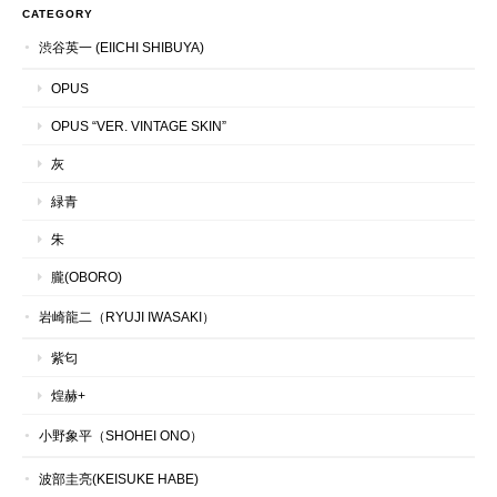
CATEGORY
渋谷英一 (EIICHI SHIBUYA)
OPUS
OPUS “VER. VINTAGE SKIN”
灰
緑青
朱
朧(OBORO)
岩崎龍二（RYUJI IWASAKI）
紫匂
煌赫+
小野象平（SHOHEI ONO）
波部圭亮(KEISUKE HABE)