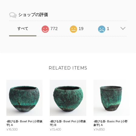
ショップの評価
772
19
1
すべて
RELATED ITEMS
-錆びる形- Bowl Pot (小野象
-錆びる形- Bowl Pot (小野象
-錆びる形- Basic Pot (小野
平) A
平) B
象平) A
¥16,500
¥15,400
¥14,850