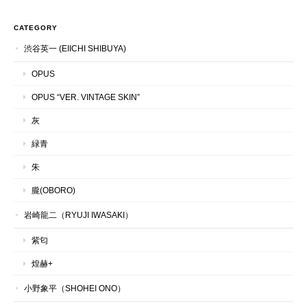
CATEGORY
渋谷英一 (EIICHI SHIBUYA)
OPUS
OPUS “VER. VINTAGE SKIN”
灰
緑青
朱
朧(OBORO)
岩崎龍二（RYUJI IWASAKI）
紫匂
煌赫+
小野象平（SHOHEI ONO）