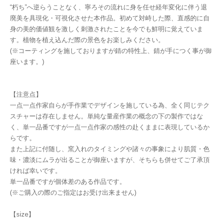
“朽ち”へ逆らうことなく、寧ろその流れに身を任せ経年変化に伴う退
廃美を具現化・可視化させた本作品。初めて対峙した際、直感的に自
身の美的価値観を激しく刺激されたことを今でも鮮明に覚えていま
す。植物を植え込んだ際の景色をお楽しみください。
(※コーティングを施しておりますが錆の特性上、錆が手につく事が御
座います。)
【注意点】
一点一点作家自らが手作業でデザインを施している為、全く同じテク
スチャーは存在しません。単純な量産作業の概念の下の製作ではな
く、単一品番ですが一点一点作家の感性の赴くままに表現しているか
らです。
また上記に付随し、窯入れのタイミングや諸々の事象により肌質・色
味・濃淡にムラが出ることが御座いますが、そちらも併せてご了承頂
ければ幸いです。
単一品番ですが個体差のある作品です。
(※ご購入の際のご指定はお受け出来ません)
【size】