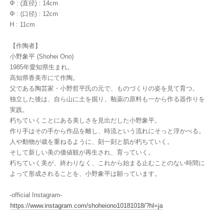
Φ : (直径) : 14cm
Φ : (口径) : 12cm
H : 11cm
【作陶者】
小野象平 (Shohei Ono)
1985年愛知県生まれ。
高知県香美市にて作陶。
父である陶芸家・小野哲平氏の元で、ものづくりの姿を見て育つ。
独立した後は、自ら山に土を掘り、釉薬の原料も一から作る器作りを
実践。
朽ちていくことにある美しさを見出だした小野象平。
作り手はその手から作品を離し、時流という流れにそっと浮かべる。
人や動物が歳を重ねるように、刻一刻と肌が朽ちていく。
そして新しい美の価値観が再生され、育っていく。
朽ちていく美が、終わりなく、これから始まる止むことのない時間に
よって形成されることを、小野象平は願っています。
-official Instagram-
https://www.instagram.com/shoheiono10181018/?hl=ja