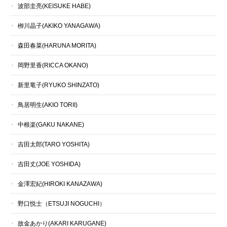
波部圭亮(KEISUKE HABE)
栁川晶子(AKIKO YANAGAWA)
森田春菜(HARUNA MORITA)
岡野里香(RICCA OKANO)
新里竜子(RYUKO SHINZATO)
鳥居明生(AKIO TORII)
中根楽(GAKU NAKANE)
吉田太郎(TARO YOSHITA)
吉田丈(JOE YOSHIDA)
金澤宏紀(HIROKI KANAZAWA)
野口悦士（ETSUJI NOGUCHI）
故金あかり(AKARI KARUGANE)