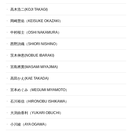
高木浩二(KOJI TAKAGI)
岡崎慧佑（KEISUKE OKAZAKI）
中村桜士（OSHI NAKAMURA）
西野詩織（SHIORI NISHINO）
茨木伸恵(NOBUE IBARAKI)
宮島將實(MASAMI MIYAJIMA)
高田かえ(KAE TAKADA)
宮本めぐみ（MEGUMI MIYAMOTO）
石川裕信（HIRONOBU ISHIKAWA）
大渕由香利（YUKARI OBUCHI）
小川綾（AYA OGAWA）