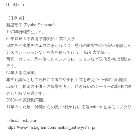
H : 9,5cm
【作陶者】
新里竜子 (Ryuko Shinzato)
1970年沖縄県生まれ。
89年琉球大学教育学部美術工芸科入学。
日本画や水墨画の余白に惹かれつつ、恩師の影響で現代美術を志しイ
ンスタレーションなどを陶を使って行う。 92年大学院へ。
写真、ガラス、陶を使ったインスタレーションなど現代美術の活動を
行う。
94年大学院卒業。
非常勤講師として高校にて陶芸や美術工芸を教えつつ作家活動開始。
出産後、釉薬の子供への影響を考え、焼き締めのシーサーの制作に限
定した時期を過ごす。
2016年作家活動再開。
17年うつわ展・沖縄からの風 中村かおり 南端pottery ヒネモスノタリ
-official Instagram-
https://www.instagram.com/nantan_pottery/?hl=ja