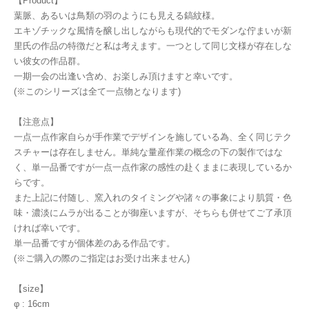
【Product】
葉脈、あるいは鳥類の羽のようにも見える鎬紋様。
エキゾチックな風情を醸し出しながらも現代的でモダンな佇まいが新
里氏の作品の特徴だと私は考えます。一つとして同じ文様が存在しな
い彼女の作品群。
一期一会の出逢い含め、お楽しみ頂けますと幸いです。
(※このシリーズは全て一点物となります)
【注意点】
一点一点作家自らが手作業でデザインを施している為、全く同じテク
スチャーは存在しません。単純な量産作業の概念の下の製作ではな
く、単一品番ですが一点一点作家の感性の赴くままに表現しているか
らです。
また上記に付随し、窯入れのタイミングや諸々の事象により肌質・色
味・濃淡にムラが出ることが御座いますが、そちらも併せてご了承頂
ければ幸いです。
単一品番ですが個体差のある作品です。
(※ご購入の際のご指定はお受け出来ません)
【size】
φ : 16cm