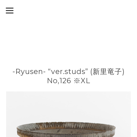
-Ryusen- “ver.studs” (新里竜子)
No,126 ※XL