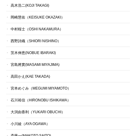
高木浩二(KOJI TAKAGI)
岡崎慧佑（KEISUKE OKAZAKI）
中村桜士（OSHI NAKAMURA）
西野詩織（SHIORI NISHINO）
茨木伸恵(NOBUE IBARAKI)
宮島將實(MASAMI MIYAJIMA)
高田かえ(KAE TAKADA)
宮本めぐみ（MEGUMI MIYAMOTO）
石川裕信（HIRONOBU ISHIKAWA）
大渕由香利（YUKARI OBUCHI）
小川綾（AYA OGAWA）
斎藤一(MAKOTO SAITO)