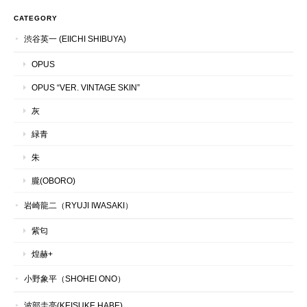
CATEGORY
渋谷英一 (EIICHI SHIBUYA)
OPUS
OPUS “VER. VINTAGE SKIN”
灰
緑青
朱
朧(OBORO)
岩崎龍二（RYUJI IWASAKI）
紫匂
煌赫+
小野象平（SHOHEI ONO）
波部圭亮(KEISUKE HABE)