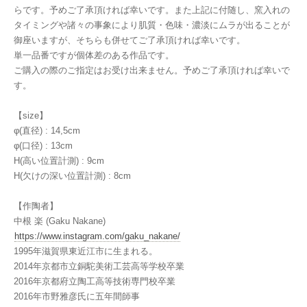
らです。予めご了承頂ければ幸いです。また上記に付随し、窯入れの
タイミングや諸々の事象により肌質・色味・濃淡にムラが出ることが
御座いますが、そちらも併せてご了承頂ければ幸いです。
単一品番ですが個体差のある作品です。
ご購入の際のご指定はお受け出来ません。予めご了承頂ければ幸いで
す。
【size】
φ(直径) : 14,5cm
φ(口径) : 13cm
H(高い位置計測) : 9cm
H(欠けの深い位置計測) : 8cm
【作陶者】
中根 楽 (Gaku Nakane)
https://www.instagram.com/gaku_nakane/
1995年滋賀県東近江市に生まれる。
2014年京都市立銅駝美術工芸高等学校卒業
2016年京都府立陶工高等技術専門校卒業
2016年市野雅彦氏に五年間師事