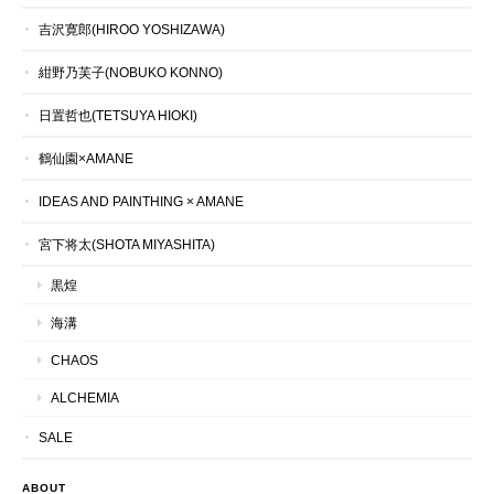
吉沢寛郎(HIROO YOSHIZAWA)
紺野乃芙子(NOBUKO KONNO)
日置哲也(TETSUYA HIOKI)
鶴仙園×AMANE
IDEAS AND PAINTHING × AMANE
宮下将太(SHOTA MIYASHITA)
黒煌
海溝
CHAOS
ALCHEMIA
SALE
ABOUT