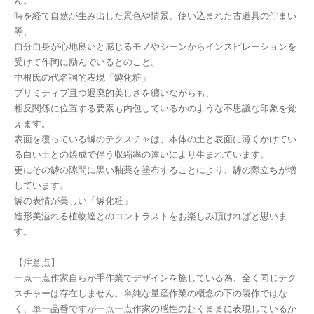
ん。
時を経て自然が生み出した景色や情景、使い込まれた古道具の佇まい
等、
自分自身が心地良いと感じるモノやシーンからインスピレーションを
受けて作陶に励んでいるとのこと。
中根氏の代名詞的表現「罅化粧」
プリミティブ且つ退廃的美しさを纏いながらも、
相反関係に位置する要素も内包しているかのような不思議な印象を覚
えます。
表面を覆っている罅のテクスチャは、本体の土と表面に薄くかけてい
る白い土との焼成で伴う収縮率の違いにより生まれています。
更にその罅の隙間に黒い釉薬を塗布することにより、罅の際立ちが増
しています。
罅の表情が美しい「罅化粧」
造形美溢れる植物達とのコントラストをお楽しみ頂ければと思いま
す。
【注意点】
一点一点作家自らが手作業でデザインを施している為、全く同じテク
スチャーは存在しません。単純な量産作業の概念の下の製作ではな
く、単一品番ですが一点一点作家の感性の赴くままに表現しているか