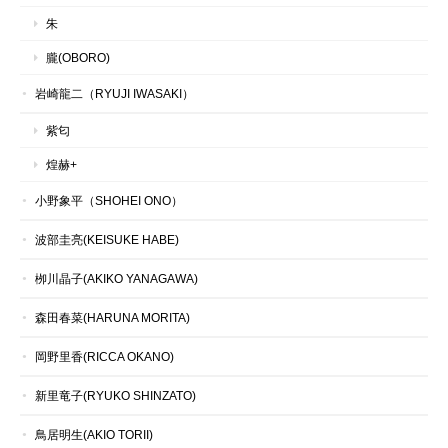
朱
朧(OBORO)
岩崎龍二（RYUJI IWASAKI）
紫匂
煌赫+
小野象平（SHOHEI ONO）
波部圭亮(KEISUKE HABE)
栁川晶子(AKIKO YANAGAWA)
森田春菜(HARUNA MORITA)
岡野里香(RICCA OKANO)
新里竜子(RYUKO SHINZATO)
鳥居明生(AKIO TORII)