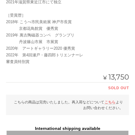
2021年滋賀県東近江市にて独立
［受賞歴］
2018年 こうべ市民美術展 神戸市長賞
京都花鳥館賞 優秀賞
2019年 萬古陶磁器コンペ グランプリ
丹波篠山市展 市展賞
2020年 アートギャラリー2020 優秀賞
2022年 第4回瀬戸・藤四郎トリエンナーレ
審査員特別賞
13,750
¥
SOLD OUT
こちらの商品は完売いたしました。再入荷などについて
こちら
より
お問い合わせください。
International shipping available