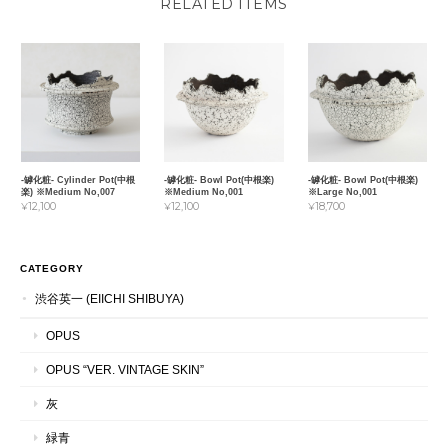
RELATED ITEMS
-罅化粧- Cylinder Pot(中根
-罅化粧- Bowl Pot(中根楽)
-罅化粧- Bowl Pot(中根楽)
楽) ※Medium No,007
※Medium No,001
※Large No,001
¥12,100
¥12,100
¥18,700
CATEGORY
渋谷英一 (EIICHI SHIBUYA)
OPUS
OPUS “VER. VINTAGE SKIN”
灰
緑青