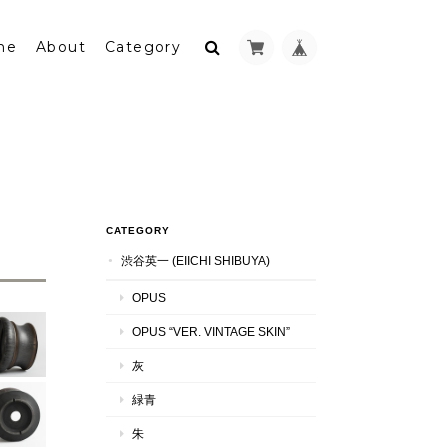
me
About
Category
CATEGORY
渋谷英一 (EIICHI SHIBUYA)
OPUS
OPUS “VER. VINTAGE SKIN”
灰
緑青
朱