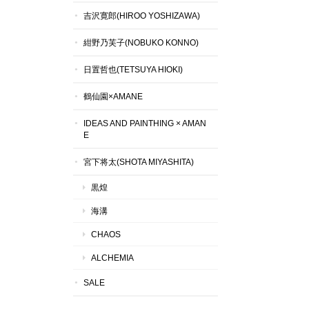
吉沢寛郎(HIROO YOSHIZAWA)
紺野乃芙子(NOBUKO KONNO)
日置哲也(TETSUYA HIOKI)
鶴仙園×AMANE
IDEAS AND PAINTHING × AMAN
E
宮下将太(SHOTA MIYASHITA)
黒煌
海溝
CHAOS
ALCHEMIA
SALE