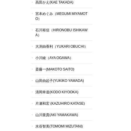
高田かえ(KAE TAKADA)
宮本めぐみ（MEGUMI MIYAMOT
O）
石川裕信（HIRONOBU ISHIKAW
A）
大渕由香利（YUKARI OBUCHI）
小川綾（AYA OGAWA）
斎藤一(MAKOTO SAITO)
山田由起子(YUKIKO YAMADA)
清岡幸道(KODO KIYOOKA)
片瀬和宏 (KAZUHIRO KATASE)
山川亜貴(AKI YAMAKAWA)
水谷智美(TOMOMI MIZUTANI)