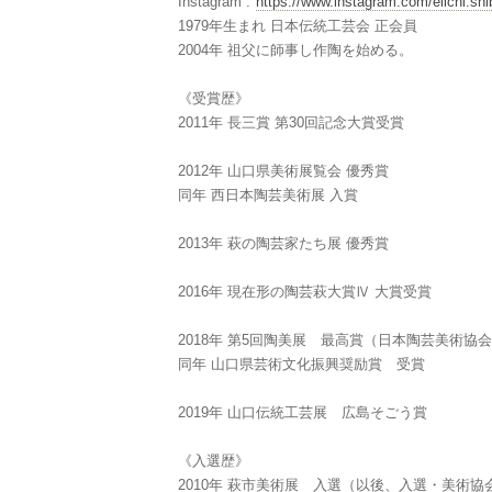
Instagram :
https://www.instagram.com/eiichi.shi
1979年生まれ 日本伝統工芸会 正会員
2004年 祖父に師事し作陶を始める。
《受賞歴》
2011年 長三賞 第30回記念大賞受賞
2012年 山口県美術展覧会 優秀賞
同年 西日本陶芸美術展 入賞
2013年 萩の陶芸家たち展 優秀賞
2016年 現在形の陶芸萩大賞Ⅳ 大賞受賞
2018年 第5回陶美展 最高賞（日本陶芸美術協
同年 山口県芸術文化振興奨励賞 受賞
2019年 山口伝統工芸展 広島そごう賞
《入選歴》
2010年 萩市美術展 入選（以後、入選・美術協