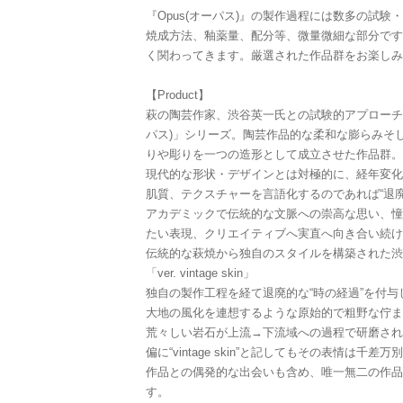
『Opus(オーパス)』の製作過程には数多の試
焼成方法、釉薬量、配分等、微量微細な部分です
く関わってきます。厳選された作品群をお楽しみ
【Product】
萩の陶芸作家、渋谷英一氏との試験的アプローチか
パス)」シリーズ。陶芸作品的な柔和な膨らみそ
りや彫りを一つの造形として成立させた作品群。
現代的な形状・デザインとは対極的に、経年変化
肌質、テクスチャーを言語化するのであれば“退
アカデミックで伝統的な文脈への崇高な思い、憧
たい表現、クリエイティブへ実直へ向き合い続け
伝統的な萩焼から独自のスタイルを構築された渋
「ver. vintage skin」
独自の製作工程を経て退廃的な“時の経過”を付
大地の風化を連想するような原始的で粗野な佇ま
荒々しい岩石が上流→下流域への過程で研磨され
偏に“vintage skin”と記してもその表情は千差万
作品との偶発的な出会いも含め、唯一無二の作品
す。