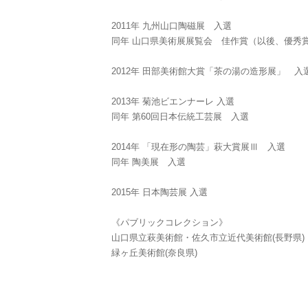
2011年 九州山口陶磁展 入選
同年 山口県美術展展覧会 佳作賞（以後、優秀
2012年 田部美術館大賞「茶の湯の造形展」 入選 (
2013年 菊池ビエンナーレ 入選
同年 第60回日本伝統工芸展 入選
2014年 「現在形の陶芸」萩大賞展Ⅲ 入選
同年 陶美展 入選
2015年 日本陶芸展 入選
《パブリックコレクション》
山口県立萩美術館・佐久市立近代美術館(長野県)
緑ヶ丘美術館(奈良県)