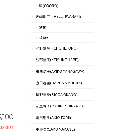
朧(OBORO)
岩崎龍二（RYUJI IWASAKI）
紫匂
煌赫+
小野象平（SHOHEI ONO）
波部圭亮(KEISUKE HABE)
栁川晶子(AKIKO YANAGAWA)
森田春菜(HARUNA MORITA)
岡野里香(RICCA OKANO)
新里竜子(RYUKO SHINZATO)
,100
鳥居明生(AKIO TORII)
LD OUT
中根楽(GAKU NAKANE)