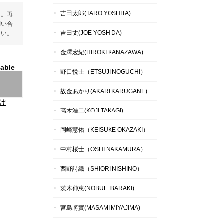
吉田太郎(TARO YOSHITA)
た。再
問い合
吉田丈(JOE YOSHIDA)
さい。
金澤宏紀(HIROKI KANAZAWA)
lable
野口悦士（ETSUJI NOGUCHI）
故金あかり(AKARI KARUGANE)
け
高木浩二(KOJI TAKAGI)
岡崎慧佑（KEISUKE OKAZAKI）
中村桜士（OSHI NAKAMURA）
西野詩織（SHIORI NISHINO）
茨木伸恵(NOBUE IBARAKI)
宮島將實(MASAMI MIYAJIMA)