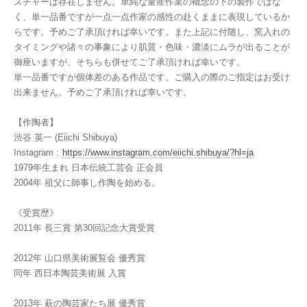
スチャーは存在しません。単純な量産作業の概念の下の製作ではな
く、単一品番ですが一点一点作家の感性の赴くままに表現しているか
らです。予めご了承頂ければ幸いです。また上記に付随し、窯入れの
タイミングや諸々の事象により肌質・色味・濃淡にムラが出ることが
御座いますが、そちらも併せてご了承頂ければ幸いです。
単一品番ですが個体差のある作品です。ご購入の際のご指定はお受け
出来ません。予めご了承頂ければ幸いです。
【作陶者】
渋谷 英一 (Eiichi Shibuya)
Instagram :
https://www.instagram.com/eiichi.shibuya/?hl=ja
1979年生まれ 日本伝統工芸会 正会員
2004年 祖父に師事し作陶を始める。
《受賞歴》
2011年 長三賞 第30回記念大賞受賞
2012年 山口県美術展覧会 優秀賞
同年 西日本陶芸美術展 入賞
2013年 萩の陶芸家たち展 優秀賞