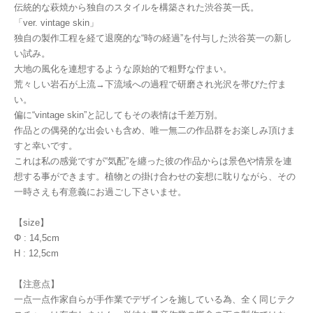
伝統的な萩焼から独自のスタイルを構築された渋谷英一氏。
「ver. vintage skin」
独自の製作工程を経て退廃的な“時の経過”を付与した渋谷英一の新し
い試み。
大地の風化を連想するような原始的で粗野な佇まい。
荒々しい岩石が上流→下流域への過程で研磨され光沢を帯びた佇ま
い。
偏に“vintage skin”と記してもその表情は千差万別。
作品との偶発的な出会いも含め、唯一無二の作品群をお楽しみ頂けま
すと幸いです。
これは私の感覚ですが“気配”を纏った彼の作品からは景色や情景を連
想する事ができます。植物との掛け合わせの妄想に耽りながら、その
一時さえも有意義にお過ごし下さいませ。
【size】
Φ : 14,5cm
H : 12,5cm
【注意点】
一点一点作家自らが手作業でデザインを施している為、全く同じテク