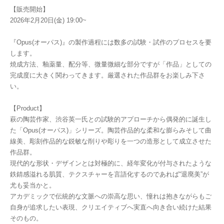
【販売開始】
2026年2月20日(金) 19:00~
『Opus(オーパス)』の製作過程には数多の試験・試作のプロセスを要
します。
焼成方法、釉薬量、配分等、微量微細な部分ですが「作品」としての
完成度に大きく関わってきます。厳選された作品群をお楽しみ下さ
い。
【Product】
萩の陶芸作家、渋谷英一氏との試験的アプローチから偶発的に誕生し
た「Opus(オーパス)」シリーズ。陶芸作品的な柔和な膨らみそして曲
線美、彫刻作品的な鋭敏な削りや彫りを一つの造形として成立させた
作品群。
現代的な形状・デザインとは対極的に、経年変化が付与されたような
鉄錆感溢れる肌質、テクスチャーを言語化するのであれば“退廃美”が
尤も妥当かと。
アカデミックで伝統的な文脈への崇高な思い、憧れは抱きながらもご
自身が追求したい表現、クリエイティブへ実直へ向き合い続けた結果
そのもの。