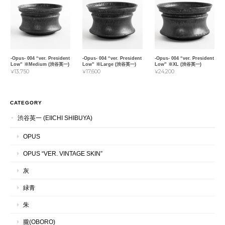
-Opus- 004 “ver. President
-Opus- 004 “ver. President
-Opus- 004 “ver. President
Low” ※Medium (渋谷英一)
Low” ※Large (渋谷英一)
Low” ※XL (渋谷英一)
¥13,750
¥17,600
¥24,200
CATEGORY
渋谷英一 (EIICHI SHIBUYA)
OPUS
OPUS “VER. VINTAGE SKIN”
灰
緑青
朱
朧(OBORO)