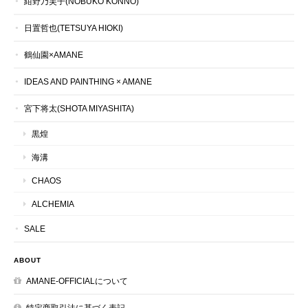
紺野乃芙子(NOBUKO KONNO)
日置哲也(TETSUYA HIOKI)
鶴仙園×AMANE
IDEAS AND PAINTHING × AMANE
宮下将太(SHOTA MIYASHITA)
黒煌
海溝
CHAOS
ALCHEMIA
SALE
ABOUT
AMANE-OFFICIALについて
特定商取引法に基づく表記