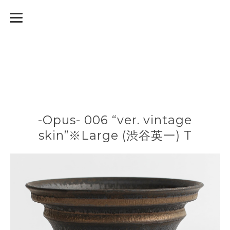
-Opus- 006 “ver. vintage
skin”※Large (渋谷英一) T