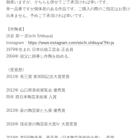
御座いますが、そちらも併せてご了承頂ければ幸いです。
単一品番ですが個体差のある作品です。ご購入の際のご指定はお受け
出来ません。予めご了承頂ければ幸いです。
【作陶者】
渋谷 英一 (Eiichi Shibuya)
Instagram :
https://www.instagram.com/eiichi.shibuya/?hl=ja
1979年生まれ 日本伝統工芸会 正会員
2004年 祖父に師事し作陶を始める。
《受賞歴》
2011年 長三賞 第30回記念大賞受賞
2012年 山口県美術展覧会 優秀賞
同年 西日本陶芸美術展 入賞
2013年 萩の陶芸家たち展 優秀賞
2016年 現在形の陶芸萩大賞Ⅳ 大賞受賞
2018年 第5回陶美展 最高賞（日本陶芸美術協会賞） 受賞