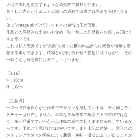
大地の風化を連想するような原始的で粗野な佇まい。
荒々しい岩石が上流→下流域への過程で研磨され光沢を帯びた佇ま
い。
偏に“vintage skin”と記してもその表情は千差万別。
作品との偶発的な出会いも含め、唯一無二の作品群をお楽しみ頂けま
すと幸いです。
これは私の感覚ですが“気配”を纏った彼の作品からは景色や情景を連
想する事ができます。植物との掛け合わせの妄想に耽りながら、その
一時さえも有意義にお過ごし下さいませ。
【size】
Φ : 16cm
H : 10cm
【注意点】
一点一点作家自らが手作業でデザインを施している為、全く同じテク
スチャーは存在しません。単純な量産作業の概念の下の製作ではな
く、単一品番ですが一点一点作家の感性の赴くままに表現しているか
らです。予めご了承頂ければ幸いです。また上記に付随し、窯入れの
タイミングや諸々の事象により肌質・色味・濃淡にムラが出ることが