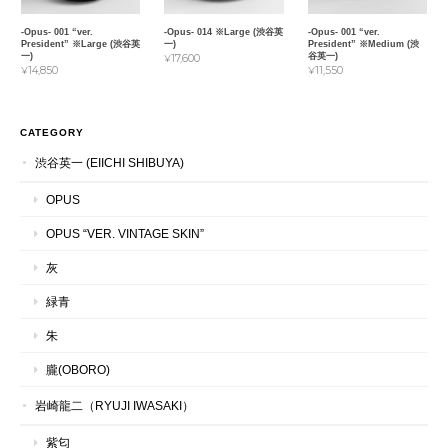
-Opus- 001 “ver.
-Opus- 014 ※Large (渋谷英
-Opus- 001 “ver.
President” ※Large (渋谷英
一)
President” ※Medium (渋
一)
谷英一)
¥17,600
¥14,850
¥11,550
CATEGORY
渋谷英一 (EIICHI SHIBUYA)
OPUS
OPUS “VER. VINTAGE SKIN”
灰
緑青
朱
朧(OBORO)
岩崎龍二（RYUJI IWASAKI）
紫匂