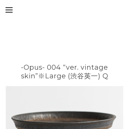
-Opus- 004 “ver. vintage
skin”※Large (渋谷英一) Q