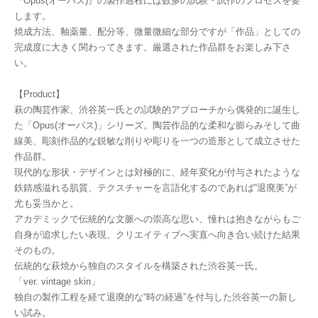
『Opus(オーパス)』の製作過程には数多の試験・試作のプロセスを要
します。
焼成方法、釉薬量、配分等、微量微細な部分ですが「作品」としての
完成度に大きく関わってきます。厳選された作品群をお楽しみ下さ
い。
【Product】
萩の陶芸作家、渋谷英一氏との試験的アプローチから偶発的に誕生し
た「Opus(オーパス)」シリーズ。陶芸作品的な柔和な膨らみそして曲
線美、彫刻作品的な鋭敏な削りや彫りを一つの造形として成立させた
作品群。
現代的な形状・デザインとは対極的に、経年変化が付与されたような
鉄錆感溢れる肌質、テクスチャーを言語化するのであれば“退廃美”が
尤も妥当かと。
アカデミックで伝統的な文脈への崇高な思い、憧れは抱きながらもご
自身が追求したい表現、クリエイティブへ実直へ向き合い続けた結果
そのもの。
伝統的な萩焼から独自のスタイルを構築された渋谷英一氏。
「ver. vintage skin」
独自の製作工程を経て退廃的な“時の経過”を付与した渋谷英一の新し
い試み。