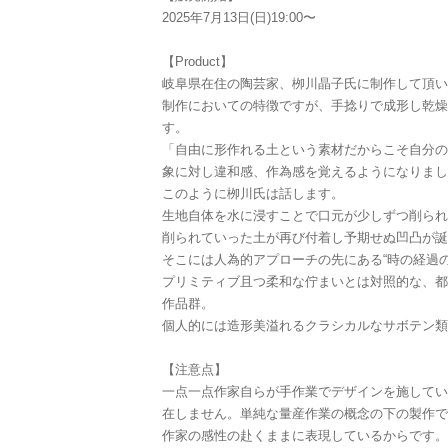
2025年7月13日(日)19:00〜
【Product】
岐阜県在住の陶芸家、栁川晶子氏に制作して頂い
制作においての特徴ですが、手捻りで成形し乾燥
す。
「自由に形作れる土という素材だからこそ自分の
象に対し違和感、作為感を覚えるようになりまし
このように栁川氏は話します。
生地自体を水に浸すことで口元が少しずつ削られ
削られていった土が再び付着し予期せぬ凹凸が誕
そこには人為的アプローチの先にある“時の経過
プリミティブ且つ柔和な佇まいとは対照的な、都
作品群。
個人的には造形美溢れるクラシカルなサボテン類
【注意点】
一点一点作家自らが手作業でデザインを施してい
在しません。単純な量産作業の概念の下の製作で
作家の感性の赴くままに表現しているからです。