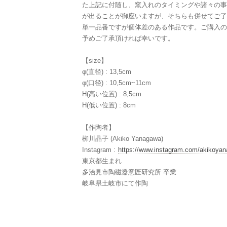
た上記に付随し、窯入れのタイミングや諸々の事
が出ることが御座いますが、そちらも併せてご了
単一品番ですが個体差のある作品です。ご購入の
予めご了承頂ければ幸いです。
【size】
φ(直径) : 13,5cm
φ(口径) : 10,5cm~11cm
H(高い位置) : 8,5cm
H(低い位置) : 8cm
【作陶者】
栁川晶子 (Akiko Yanagawa)
Instagram :
https://www.instagram.com/akikoya
東京都生まれ
多治見市陶磁器意匠研究所 卒業
岐阜県土岐市にて作陶