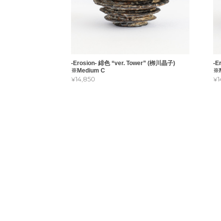
-Erosion- 緋色 “ver. Tower” (栁川晶子)
-E
※Medium C
※M
¥14,850
¥