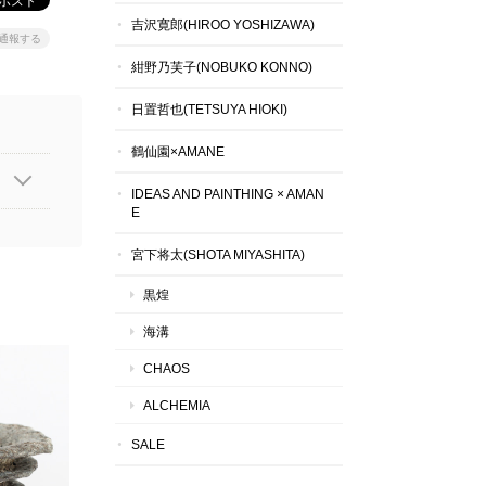
吉沢寛郎(HIROO YOSHIZAWA)
通報する
紺野乃芙子(NOBUKO KONNO)
日置哲也(TETSUYA HIOKI)
鶴仙園×AMANE
IDEAS AND PAINTHING × AMAN
E
宮下将太(SHOTA MIYASHITA)
黒煌
海溝
CHAOS
ALCHEMIA
SALE