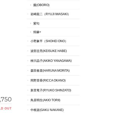
朧(OBORO)
岩崎龍二（RYUJI IWASAKI）
紫匂
煌赫+
小野象平（SHOHEI ONO）
波部圭亮(KEISUKE HABE)
栁川晶子(AKIKO YANAGAWA)
森田春菜(HARUNA MORITA)
岡野里香(RICCA OKANO)
新里竜子(RYUKO SHINZATO)
,750
鳥居明生(AKIO TORII)
LD OUT
中根楽(GAKU NAKANE)