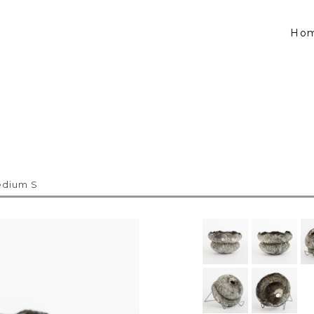
Ho
edium S