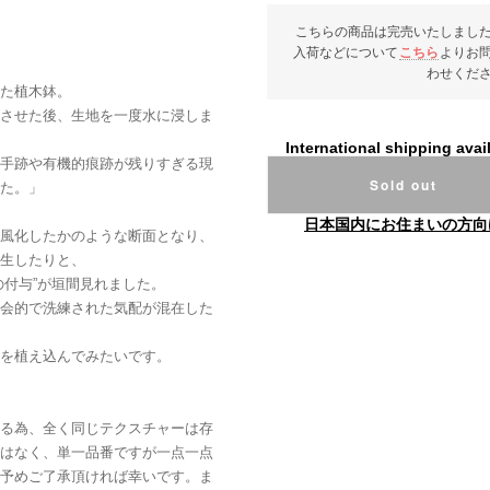
こちらの商品は完売いたしまし
入荷などについて
こちら
よりお
わせくだ
た植木鉢。
させた後、生地を一度水に浸しま
International shipping avai
手跡や有機的痕跡が残りすぎる現
Sold out
た。」
日本国内にお住まいの方向
風化したかのような断面となり、
生したりと、
の付与”が垣間見れました。
会的で洗練された気配が混在した
を植え込んでみたいです。
る為、全く同じテクスチャーは存
はなく、単一品番ですが一点一点
予めご了承頂ければ幸いです。ま