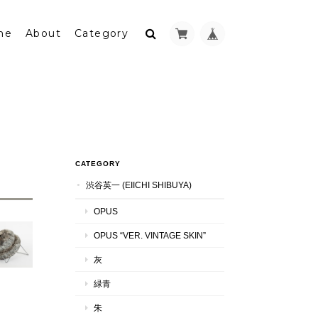
me
About
Category
CATEGORY
渋谷英一 (EIICHI SHIBUYA)
OPUS
OPUS “VER. VINTAGE SKIN”
灰
緑青
朱