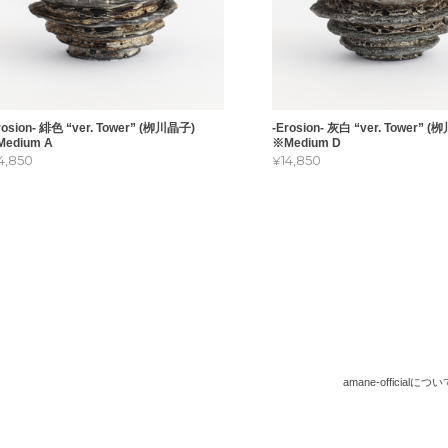
rosion- 緋色 “ver. Tower” (栁川晶子)
-Erosion- 灰白 “ver. Tower” 
edium A
※Medium D
14,850
¥14,850
amane-officialについ