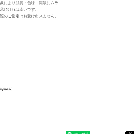
象により肌質・色味・濃淡にムラ
承頂ければ幸いです。
際のご指定はお受け出来ません。
nagawa/