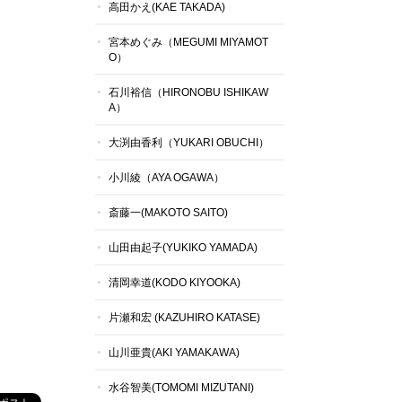
高田かえ(KAE TAKADA)
宮本めぐみ（MEGUMI MIYAMOT
O）
石川裕信（HIRONOBU ISHIKAW
A）
大渕由香利（YUKARI OBUCHI）
小川綾（AYA OGAWA）
斎藤一(MAKOTO SAITO)
山田由起子(YUKIKO YAMADA)
清岡幸道(KODO KIYOOKA)
片瀬和宏 (KAZUHIRO KATASE)
山川亜貴(AKI YAMAKAWA)
水谷智美(TOMOMI MIZUTANI)