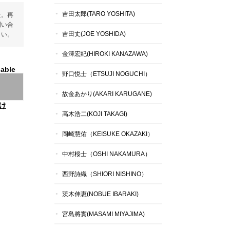
吉田太郎(TARO YOSHITA)
た。再
問い合
吉田丈(JOE YOSHIDA)
さい。
金澤宏紀(HIROKI KANAZAWA)
lable
野口悦士（ETSUJI NOGUCHI）
故金あかり(AKARI KARUGANE)
け
高木浩二(KOJI TAKAGI)
岡崎慧佑（KEISUKE OKAZAKI）
中村桜士（OSHI NAKAMURA）
西野詩織（SHIORI NISHINO）
茨木伸恵(NOBUE IBARAKI)
宮島將實(MASAMI MIYAJIMA)