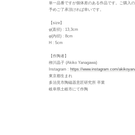
単一品番ですが個体差のある作品です。ご購入の
予めご了承頂ければ幸いです。
【size】
φ(直径) : 13,3cm
φ(内径) : 8cm
H : 5cm
【作陶者】
栁川晶子 (Akiko Yanagawa)
Instagram :
https://www.instagram.com/akikoya
東京都生まれ
多治見市陶磁器意匠研究所 卒業
岐阜県土岐市にて作陶