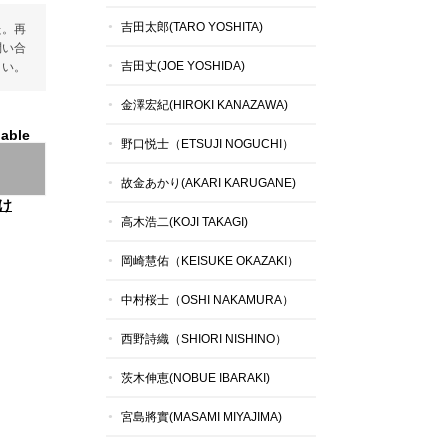
吉田太郎(TARO YOSHITA)
た。再
問い合
吉田丈(JOE YOSHIDA)
さい。
金澤宏紀(HIROKI KANAZAWA)
lable
野口悦士（ETSUJI NOGUCHI）
故金あかり(AKARI KARUGANE)
け
高木浩二(KOJI TAKAGI)
岡崎慧佑（KEISUKE OKAZAKI）
中村桜士（OSHI NAKAMURA）
西野詩織（SHIORI NISHINO）
茨木伸恵(NOBUE IBARAKI)
宮島將實(MASAMI MIYAJIMA)