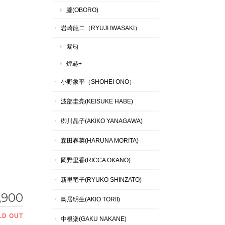
朧(OBORO)
岩崎龍二（RYUJI IWASAKI）
紫匂
煌赫+
小野象平（SHOHEI ONO）
波部圭亮(KEISUKE HABE)
栁川晶子(AKIKO YANAGAWA)
森田春菜(HARUNA MORITA)
岡野里香(RICCA OKANO)
新里竜子(RYUKO SHINZATO)
,900
鳥居明生(AKIO TORII)
LD OUT
中根楽(GAKU NAKANE)