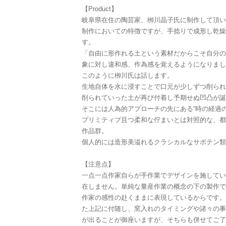
【Product】
岐阜県在住の陶芸家、栁川晶子氏に制作して頂い
制作においての特徴ですが、手捻りで成形し乾燥
す。
「自由に形作れる土という素材だからこそ自分の
象に対し違和感、作為感を覚えるようになりまし
このように栁川氏は話します。
生地自体を水に浸すことで口元が少しずつ削られ
削られていった土が再び付着し予期せぬ凹凸が誕
そこには人為的アプローチの先にある“時の経過
プリミティブ且つ柔和な佇まいとは対照的な、都
作品群。
個人的には造形美溢れるクラシカルなサボテン類
【注意点】
一点一点作家自らが手作業でデザインを施してい
在しません。単純な量産作業の概念の下の製作で
作家の感性の赴くままに表現しているからです。
た上記に付随し、窯入れのタイミングや諸々の事
が出ることが御座いますが、そちらも併せてご了