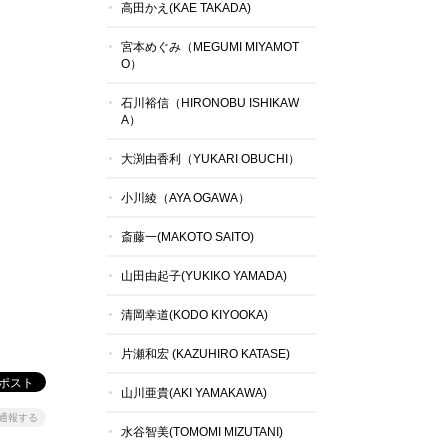
高田かえ(KAE TAKADA)
宮本めぐみ（MEGUMI MIYAMOT
O）
石川裕信（HIRONOBU ISHIKAW
A）
大渕由香利（YUKARI OBUCHI）
小川綾（AYA OGAWA）
斎藤一(MAKOTO SAITO)
山田由起子(YUKIKO YAMADA)
清岡幸道(KODO KIYOOKA)
片瀬和宏 (KAZUHIRO KATASE)
山川亜貴(AKI YAMAKAWA)
通報する
水谷智美(TOMOMI MIZUTANI)