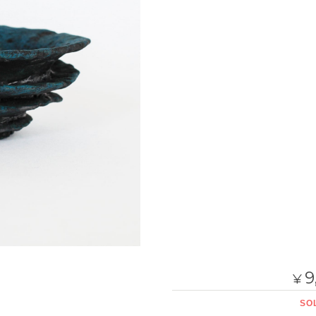
9
¥
SO