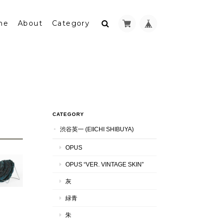
me
About
Category
CATEGORY
渋谷英一 (EIICHI SHIBUYA)
OPUS
OPUS “VER. VINTAGE SKIN”
灰
緑青
朱