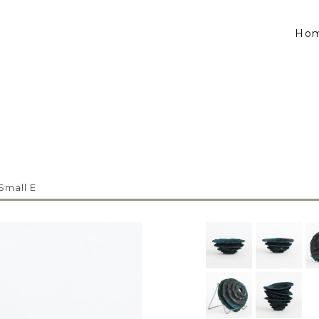
Ho
Small E