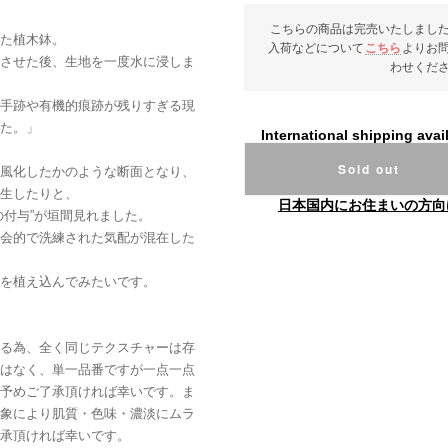
こちらの商品は完売いたしまし
た植木鉢。
入荷などについて
こちら
よりお
させた後、生地を一度水に浸しま
わせくだ
手跡や有機的痕跡が残りすぎる現
た。」
International shipping avai
Sold out
風化したかのような断面となり、
生したりと、
日本国内にお住まいの方向
の付与”が垣間見れました。
会的で洗練された気配が混在した
を植え込んでみたいです。
る為、全く同じテクスチャーは存
はなく、単一品番ですが一点一点
予めご了承頂ければ幸いです。ま
象により肌質・色味・濃淡にムラ
承頂ければ幸いです。