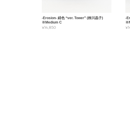
-Erosion- 緋色 “ver. Tower” (栁川晶子)
-E
※Medium C
※M
¥14,850
¥