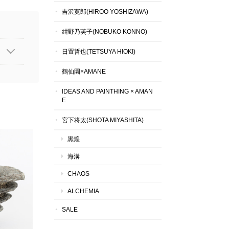
吉沢寛郎(HIROO YOSHIZAWA)
紺野乃芙子(NOBUKO KONNO)
日置哲也(TETSUYA HIOKI)
鶴仙園×AMANE
IDEAS AND PAINTHING × AMAN
E
宮下将太(SHOTA MIYASHITA)
黒煌
海溝
CHAOS
ALCHEMIA
SALE