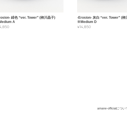
rosion- 緋色 “ver. Tower” (栁川晶子)
-Erosion- 灰白 “ver. Tower” 
edium A
※Medium D
14,850
¥14,850
amane-officialについ