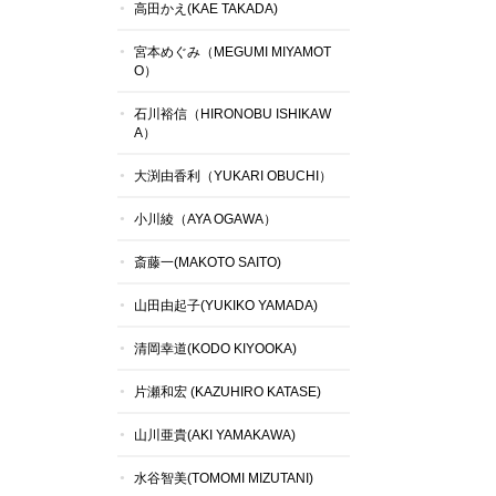
高田かえ(KAE TAKADA)
宮本めぐみ（MEGUMI MIYAMOT
O）
石川裕信（HIRONOBU ISHIKAW
A）
大渕由香利（YUKARI OBUCHI）
小川綾（AYA OGAWA）
斎藤一(MAKOTO SAITO)
山田由起子(YUKIKO YAMADA)
清岡幸道(KODO KIYOOKA)
片瀬和宏 (KAZUHIRO KATASE)
山川亜貴(AKI YAMAKAWA)
水谷智美(TOMOMI MIZUTANI)