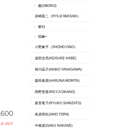
朧(OBORO)
岩崎龍二（RYUJI IWASAKI）
紫匂
煌赫+
小野象平（SHOHEI ONO）
波部圭亮(KEISUKE HABE)
栁川晶子(AKIKO YANAGAWA)
森田春菜(HARUNA MORITA)
岡野里香(RICCA OKANO)
新里竜子(RYUKO SHINZATO)
,600
鳥居明生(AKIO TORII)
LD OUT
中根楽(GAKU NAKANE)