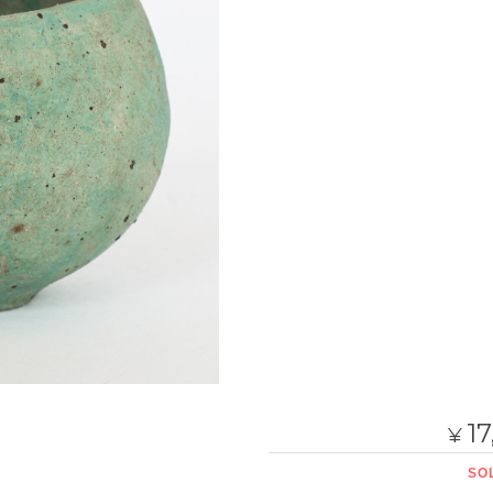
17
¥
SO