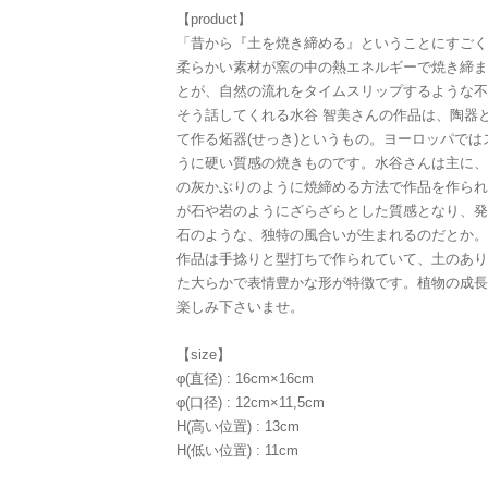
【product】
「昔から『土を焼き締める』ということにすごく
柔らかい素材が窯の中の熱エネルギーで焼き締ま
とが、自然の流れをタイムスリップするような不
そう話してくれる水谷 智美さんの作品は、陶器
て作る炻器(せっき)というもの。ヨーロッパで
うに硬い質感の焼きものです。水谷さんは主に、
の灰かぶりのように焼締める方法で作品を作られ
が石や岩のようにざらざらとした質感となり、発
石のような、独特の風合いが生まれるのだとか。
作品は手捻りと型打ちで作られていて、土のあり
た大らかで表情豊かな形が特徴です。植物の成長
楽しみ下さいませ。
【size】
φ(直径) : 16cm×16cm
φ(口径) : 12cm×11,5cm
H(高い位置) : 13cm
H(低い位置) : 11cm