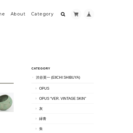
me
About
Category
CATEGORY
渋谷英一 (EIICHI SHIBUYA)
OPUS
OPUS “VER. VINTAGE SKIN”
灰
緑青
朱