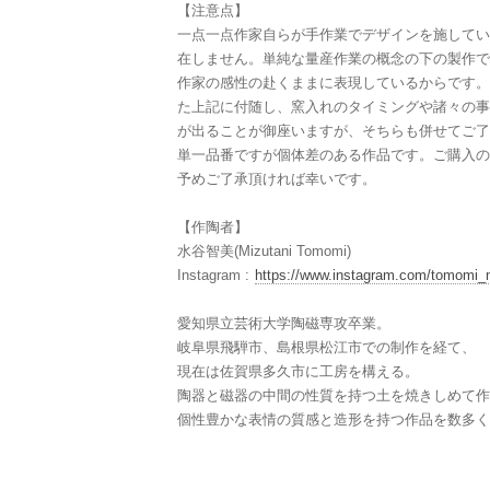
【注意点】
一点一点作家自らが手作業でデザインを施してい
在しません。単純な量産作業の概念の下の製作で
作家の感性の赴くままに表現しているからです。
た上記に付随し、窯入れのタイミングや諸々の事
が出ることが御座いますが、そちらも併せてご了
単一品番ですが個体差のある作品です。ご購入の
予めご了承頂ければ幸いです。
【作陶者】
水谷智美(Mizutani Tomomi)
Instagram :
https://www.instagram.com/tomomi_m
愛知県立芸術大学陶磁専攻卒業。
岐阜県飛騨市、島根県松江市での制作を経て、
現在は佐賀県多久市に工房を構える。
陶器と磁器の中間の性質を持つ土を焼きしめて作
個性豊かな表情の質感と造形を持つ作品を数多く