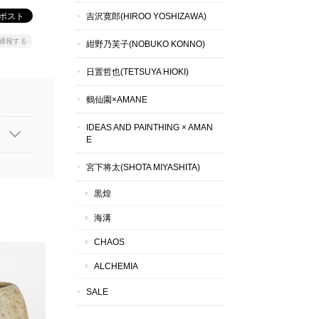
吉沢寛郎(HIROO YOSHIZAWA)
通報する
紺野乃芙子(NOBUKO KONNO)
日置哲也(TETSUYA HIOKI)
鶴仙園×AMANE
IDEAS AND PAINTHING × AMAN
E
宮下将太(SHOTA MIYASHITA)
黒煌
海溝
CHAOS
ALCHEMIA
SALE