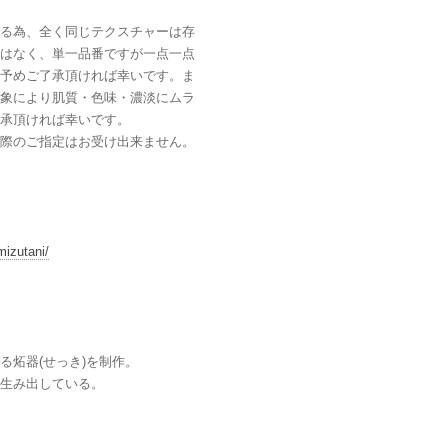
る為、全く同じテクスチャーは存
はなく、単一品番ですが一点一点
予めご了承頂ければ幸いです。ま
象により肌質・色味・濃淡にムラ
承頂ければ幸いです。
際のご指定はお受け出来ません。
izutani/
る炻器(せっき)を制作。
生み出している。