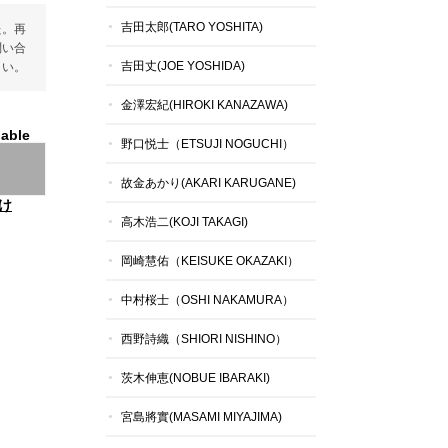
吉田太郎(TARO YOSHITA)
た。再
問い合
吉田丈(JOE YOSHIDA)
さい。
金澤宏紀(HIROKI KANAZAWA)
lable
野口悦士（ETSUJI NOGUCHI）
故金あかり(AKARI KARUGANE)
け
高木浩二(KOJI TAKAGI)
岡崎慧佑（KEISUKE OKAZAKI）
中村桜士（OSHI NAKAMURA）
西野詩織（SHIORI NISHINO）
茨木伸恵(NOBUE IBARAKI)
宮島將實(MASAMI MIYAJIMA)