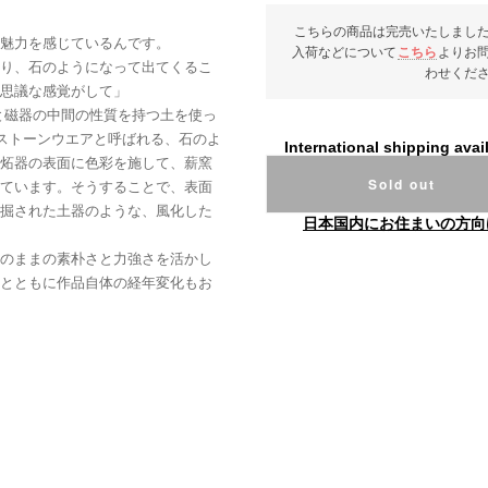
こちらの商品は完売いたしまし
魅力を感じているんです。
入荷などについて
こちら
よりお
り、石のようになって出てくるこ
わせくだ
思議な感覚がして」
と磁器の中間の性質を持つ土を使っ
はストーンウエアと呼ばれる、石のよ
International shipping avai
炻器の表面に色彩を施して、薪窯
Sold out
ています。そうすることで、表面
掘された土器のような、風化した
日本国内にお住まいの方向
のままの素朴さと力強さを活かし
とともに作品自体の経年変化もお