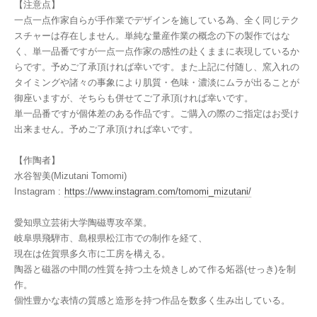
【注意点】
一点一点作家自らが手作業でデザインを施している為、全く同じテク
スチャーは存在しません。単純な量産作業の概念の下の製作ではな
く、単一品番ですが一点一点作家の感性の赴くままに表現しているか
らです。予めご了承頂ければ幸いです。また上記に付随し、窯入れの
タイミングや諸々の事象により肌質・色味・濃淡にムラが出ることが
御座いますが、そちらも併せてご了承頂ければ幸いです。
単一品番ですが個体差のある作品です。ご購入の際のご指定はお受け
出来ません。予めご了承頂ければ幸いです。
【作陶者】
水谷智美(Mizutani Tomomi)
Instagram :
https://www.instagram.com/tomomi_mizutani/
愛知県立芸術大学陶磁専攻卒業。
岐阜県飛騨市、島根県松江市での制作を経て、
現在は佐賀県多久市に工房を構える。
陶器と磁器の中間の性質を持つ土を焼きしめて作る炻器(せっき)を制
作。
個性豊かな表情の質感と造形を持つ作品を数多く生み出している。