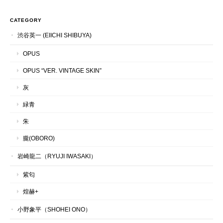
CATEGORY
渋谷英一 (EIICHI SHIBUYA)
OPUS
OPUS “VER. VINTAGE SKIN”
灰
緑青
朱
朧(OBORO)
岩崎龍二（RYUJI IWASAKI）
紫匂
煌赫+
小野象平（SHOHEI ONO）