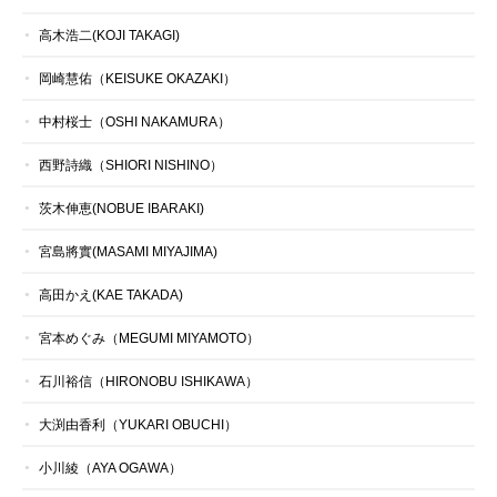
高木浩二(KOJI TAKAGI)
岡崎慧佑（KEISUKE OKAZAKI）
中村桜士（OSHI NAKAMURA）
西野詩織（SHIORI NISHINO）
茨木伸恵(NOBUE IBARAKI)
宮島將實(MASAMI MIYAJIMA)
高田かえ(KAE TAKADA)
宮本めぐみ（MEGUMI MIYAMOTO）
石川裕信（HIRONOBU ISHIKAWA）
大渕由香利（YUKARI OBUCHI）
小川綾（AYA OGAWA）