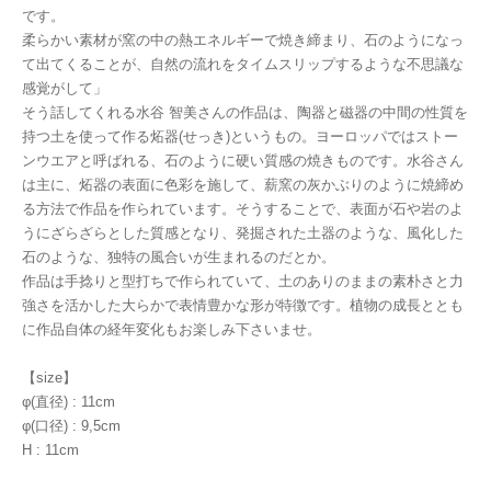
です。
柔らかい素材が窯の中の熱エネルギーで焼き締まり、石のようになっ
て出てくることが、自然の流れをタイムスリップするような不思議な
感覚がして」
そう話してくれる水谷 智美さんの作品は、陶器と磁器の中間の性質を
持つ土を使って作る炻器(せっき)というもの。ヨーロッパではストー
ンウエアと呼ばれる、石のように硬い質感の焼きものです。水谷さん
は主に、炻器の表面に色彩を施して、薪窯の灰かぶりのように焼締め
る方法で作品を作られています。そうすることで、表面が石や岩のよ
うにざらざらとした質感となり、発掘された土器のような、風化した
石のような、独特の風合いが生まれるのだとか。
作品は手捻りと型打ちで作られていて、土のありのままの素朴さと力
強さを活かした大らかで表情豊かな形が特徴です。植物の成長ととも
に作品自体の経年変化もお楽しみ下さいませ。
【size】
φ(直径) : 11cm
φ(口径) : 9,5cm
H : 11cm