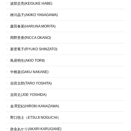
波部圭亮(KEISUKE HABE)
栁川晶子(AKIKO YANAGAWA)
森田春菜(HARUNA MORITA)
岡野里香(RICCA OKANO)
新里竜子(RYUKO SHINZATO)
鳥居明生(AKIO TORII)
中根楽(GAKU NAKANE)
吉田太郎(TARO YOSHITA)
吉田丈(JOE YOSHIDA)
金澤宏紀(HIROKI KANAZAWA)
野口悦士（ETSUJI NOGUCHI）
故金あかり(AKARI KARUGANE)