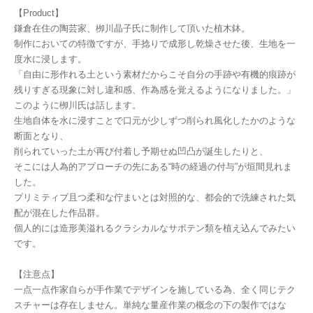
【Product】
鎌倉在住の陶芸家、栁川晶子氏に制作して頂いた植木鉢。
制作においての特徴ですが、手捻りで成形し乾燥させた後、生地を一
度水に浸します。
「自由に形作れる土という素材だからこそ自分の手跡や有機的痕跡が
残りすぎる現象に対し違和感、作為感を覚えるようになりました。」
このように栁川氏は話します。
生地自体を水に浸すことで口元が少しずつ削られ風化したかのような
断面となり、
削られていった土が再び付着し予期せぬ凹凸が誕生したりと、
そこには人為的アプローチの先にある“時の経過の付与”が垣間見れま
した。
プリミティブ且つ柔和な佇まいとは対照的な、都会的で洗練された気
配が混在した作品群。
個人的には造形美溢れるクラシカルなサボテン類を植え込んでみたい
です。
【注意点】
一点一点作家自らが手作業でデザインを施している為、全く同じテク
スチャーは存在しません。単純な量産作業の概念の下の製作ではな