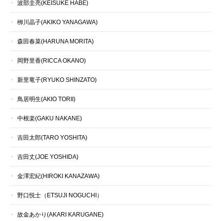
波部圭亮(KEISUKE HABE)
栁川晶子(AKIKO YANAGAWA)
森田春菜(HARUNA MORITA)
岡野里香(RICCA OKANO)
新里竜子(RYUKO SHINZATO)
鳥居明生(AKIO TORII)
中根楽(GAKU NAKANE)
吉田太郎(TARO YOSHITA)
吉田丈(JOE YOSHIDA)
金澤宏紀(HIROKI KANAZAWA)
野口悦士（ETSUJI NOGUCHI）
故金あかり(AKARI KARUGANE)