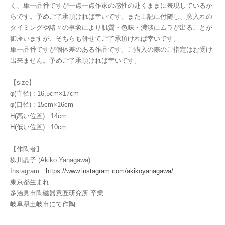
く、単一品番ですが一点一点作家の感性の赴くままに表現しているか
らです。予めご了承頂ければ幸いです。また上記に付随し、窯入れの
タイミングや諸々の事象により肌質・色味・濃淡にムラが出ることが
御座いますが、そちらも併せてご了承頂ければ幸いです。
単一品番ですが個体差のある作品です。ご購入の際のご指定はお受け
出来ません。予めご了承頂ければ幸いです。
【size】
φ(直径) : 16,5cm×17cm
φ(口径) : 15cm×16cm
H(高い位置) : 14cm
H(低い位置) : 10cm
【作陶者】
栁川晶子 (Akiko Yanagawa)
Instagram :
https://www.instagram.com/akikoyanagawa/
東京都生まれ
多治見市陶磁器意匠研究所 卒業
岐阜県土岐市にて作陶