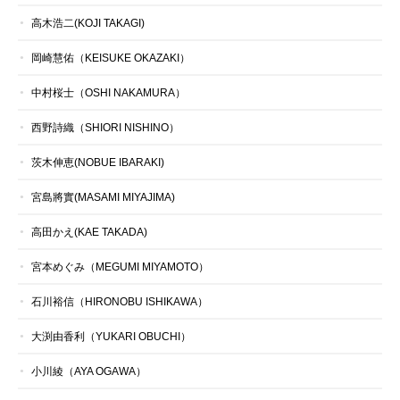
高木浩二(KOJI TAKAGI)
岡崎慧佑（KEISUKE OKAZAKI）
中村桜士（OSHI NAKAMURA）
西野詩織（SHIORI NISHINO）
茨木伸恵(NOBUE IBARAKI)
宮島將實(MASAMI MIYAJIMA)
高田かえ(KAE TAKADA)
宮本めぐみ（MEGUMI MIYAMOTO）
石川裕信（HIRONOBU ISHIKAWA）
大渕由香利（YUKARI OBUCHI）
小川綾（AYA OGAWA）