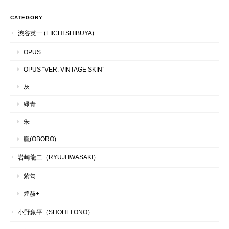
CATEGORY
渋谷英一 (EIICHI SHIBUYA)
OPUS
OPUS “VER. VINTAGE SKIN”
灰
緑青
朱
朧(OBORO)
岩崎龍二（RYUJI IWASAKI）
紫匂
煌赫+
小野象平（SHOHEI ONO）