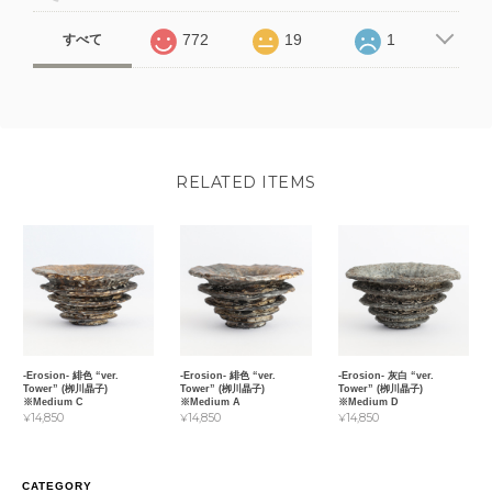
772
19
1
すべて
RELATED ITEMS
-Erosion- 緋色 “ver.
-Erosion- 緋色 “ver.
-Erosion- 灰白 “ver.
Tower” (栁川晶子)
Tower” (栁川晶子)
Tower” (栁川晶子)
※Medium C
※Medium A
※Medium D
¥14,850
¥14,850
¥14,850
CATEGORY