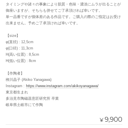
タイミングや諸々の事象により肌質・色味・濃淡にムラが出ることが
御座いますが、そちらも併せてご了承頂ければ幸いです。
単一品番ですが個体差のある作品です。ご購入の際のご指定はお受け
出来ません。予めご了承頂ければ幸いです。
【size】
φ(直径) : 12,5cm
φ(口径) : 11,3cm
H(高い位置) : 8,5cm
H(低い位置) : 8cm
【作陶者】
栁川晶子 (Akiko Yanagawa)
Instagram :
https://www.instagram.com/akikoyanagawa/
東京都生まれ
多治見市陶磁器意匠研究所 卒業
岐阜県土岐市にて作陶
9,900
¥