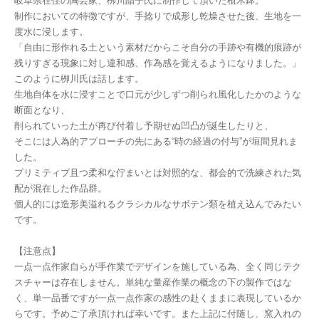
岐阜県在住の陶芸家、栁川晶子氏に制作して頂いた植木鉢。
制作においての特徴ですが、手捻りで成形し乾燥させた後、生地を一
度水に浸します。
「自由に形作れる土という素材だからこそ自分の手跡や有機的痕跡が
残りすぎる現象に対し違和感、作為感を覚えるようになりました。」
このように栁川氏は話します。
生地自体を水に浸すことで口元が少しずつ削られ風化したかのような
断面となり、
削られていった土が再び付着し予期せぬ凹凸が誕生したりと、
そこには人為的アプローチの先にある“時の経過の付与”が垣間見れま
した。
プリミティブ且つ柔和な佇まいとは対照的な、都会的で洗練された気
配が混在した作品群。
個人的には造形美溢れるクラシカルなサボテン類を植え込んでみたい
です。
【注意点】
一点一点作家自らが手作業でデザインを施している為、全く同じテク
スチャーは存在しません。単純な量産作業の概念の下の製作ではな
く、単一品番ですが一点一点作家の感性の赴くままに表現しているか
らです。予めご了承頂ければ幸いです。また上記に付随し、窯入れの