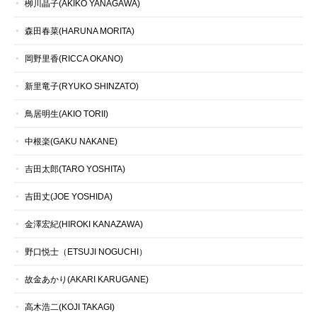
栁川晶子(AKIKO YANAGAWA)
森田春菜(HARUNA MORITA)
岡野里香(RICCA OKANO)
新里竜子(RYUKO SHINZATO)
鳥居明生(AKIO TORII)
中根楽(GAKU NAKANE)
吉田太郎(TARO YOSHITA)
吉田丈(JOE YOSHIDA)
金澤宏紀(HIROKI KANAZAWA)
野口悦士（ETSUJI NOGUCHI）
故金あかり(AKARI KARUGANE)
高木浩二(KOJI TAKAGI)