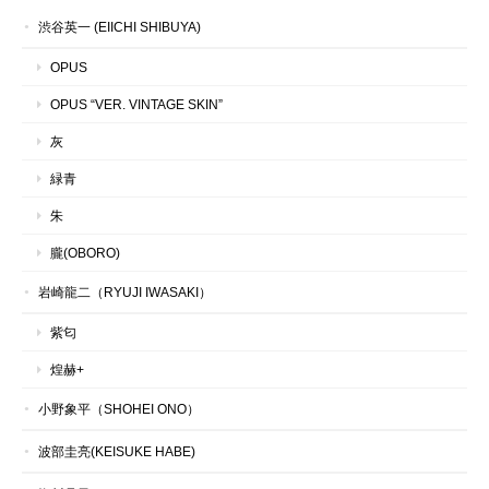
渋谷英一 (EIICHI SHIBUYA)
OPUS
OPUS “VER. VINTAGE SKIN”
灰
緑青
朱
朧(OBORO)
岩崎龍二（RYUJI IWASAKI）
紫匂
煌赫+
小野象平（SHOHEI ONO）
波部圭亮(KEISUKE HABE)