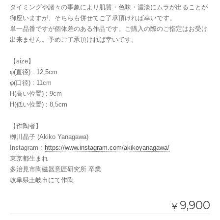
タイミングや諸々の事象により肌質・色味・濃淡にムラが出ることが
御座いますが、そちらも併せてご了承頂ければ幸いです。
単一品番ですが個体差のある作品です。ご購入の際のご指定はお受け
出来ません。予めご了承頂ければ幸いです。
【size】
φ(直径) : 12,5cm
φ(口径) : 11cm
H(高い位置) : 9cm
H(低い位置) : 8,5cm
【作陶者】
栁川晶子 (Akiko Yanagawa)
Instagram :
https://www.instagram.com/akikoyanagawa/
東京都生まれ
多治見市陶磁器意匠研究所 卒業
岐阜県土岐市にて作陶
9,900
¥