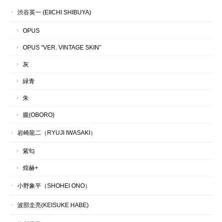
渋谷英一 (EIICHI SHIBUYA)
OPUS
OPUS “VER. VINTAGE SKIN”
灰
緑青
朱
朧(OBORO)
岩崎龍二（RYUJI IWASAKI）
紫匂
煌赫+
小野象平（SHOHEI ONO）
波部圭亮(KEISUKE HABE)