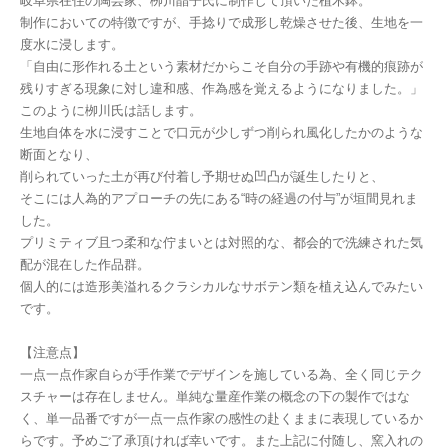
岐阜県在住の陶芸家、栁川晶子氏に制作して頂いた植木鉢。
制作においての特徴ですが、手捻りで成形し乾燥させた後、生地を一
度水に浸します。
「自由に形作れる土という素材だからこそ自分の手跡や有機的痕跡が
残りすぎる現象に対し違和感、作為感を覚えるようになりました。」
このように栁川氏は話します。
生地自体を水に浸すことで口元が少しずつ削られ風化したかのような
断面となり、
削られていった土が再び付着し予期せぬ凹凸が誕生したりと、
そこには人為的アプローチの先にある“時の経過の付与”が垣間見れま
した。
プリミティブ且つ柔和な佇まいとは対照的な、都会的で洗練された気
配が混在した作品群。
個人的には造形美溢れるクラシカルなサボテン類を植え込んでみたい
です。
【注意点】
一点一点作家自らが手作業でデザインを施している為、全く同じテク
スチャーは存在しません。単純な量産作業の概念の下の製作ではな
く、単一品番ですが一点一点作家の感性の赴くままに表現しているか
らです。予めご了承頂ければ幸いです。また上記に付随し、窯入れの