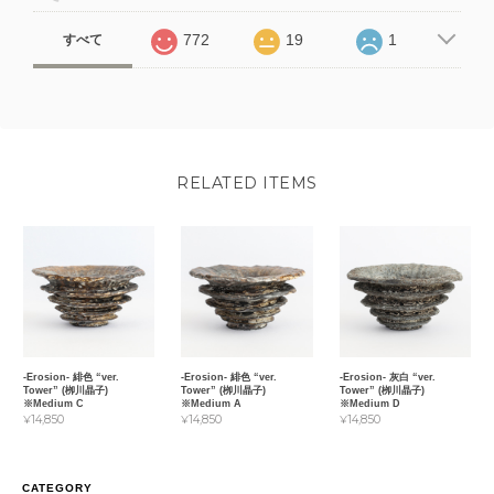
772
19
1
すべて
RELATED ITEMS
-Erosion- 緋色 “ver.
-Erosion- 緋色 “ver.
-Erosion- 灰白 “ver.
Tower” (栁川晶子)
Tower” (栁川晶子)
Tower” (栁川晶子)
※Medium C
※Medium A
※Medium D
¥14,850
¥14,850
¥14,850
CATEGORY