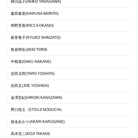
栁川晶子(AKIKO YANAGAWA)
森田春菜(HARUNA MORITA)
岡野里香(RICCA OKANO)
新里竜子(RYUKO SHINZATO)
鳥居明生(AKIO TORII)
中根楽(GAKU NAKANE)
吉田太郎(TARO YOSHITA)
吉田丈(JOE YOSHIDA)
金澤宏紀(HIROKI KANAZAWA)
野口悦士（ETSUJI NOGUCHI）
故金あかり(AKARI KARUGANE)
高木浩二(KOJI TAKAGI)