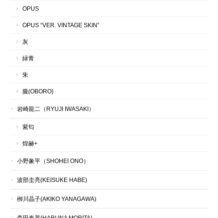
OPUS
OPUS “VER. VINTAGE SKIN”
灰
緑青
朱
朧(OBORO)
岩崎龍二（RYUJI IWASAKI）
紫匂
煌赫+
小野象平（SHOHEI ONO）
波部圭亮(KEISUKE HABE)
栁川晶子(AKIKO YANAGAWA)
森田春菜(HARUNA MORITA)