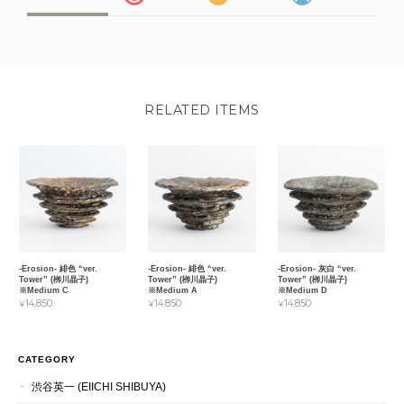
RELATED ITEMS
-Erosion- 緋色 “ver.
-Erosion- 緋色 “ver.
-Erosion- 灰白 “ver.
Tower” (栁川晶子)
Tower” (栁川晶子)
Tower” (栁川晶子)
※Medium C
※Medium A
※Medium D
¥14,850
¥14,850
¥14,850
CATEGORY
渋谷英一 (EIICHI SHIBUYA)