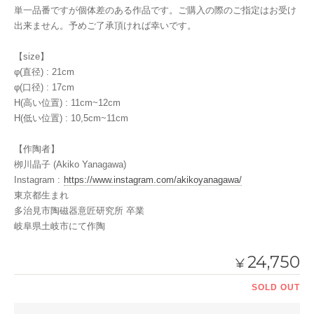
単一品番ですが個体差のある作品です。ご購入の際のご指定はお受け
出来ません。予めご了承頂ければ幸いです。
【size】
φ(直径) : 21cm
φ(口径) : 17cm
H(高い位置) : 11cm~12cm
H(低い位置) : 10,5cm~11cm
【作陶者】
栁川晶子 (Akiko Yanagawa)
Instagram :
https://www.instagram.com/akikoyanagawa/
東京都生まれ
多治見市陶磁器意匠研究所 卒業
岐阜県土岐市にて作陶
24,750
¥
SOLD OUT