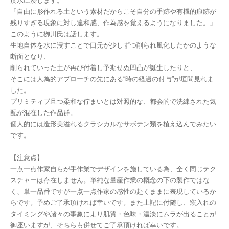
度水に浸します。
「自由に形作れる土という素材だからこそ自分の手跡や有機的痕跡が
残りすぎる現象に対し違和感、作為感を覚えるようになりました。」
このように栁川氏は話します。
生地自体を水に浸すことで口元が少しずつ削られ風化したかのような
断面となり、
削られていった土が再び付着し予期せぬ凹凸が誕生したりと、
そこには人為的アプローチの先にある“時の経過の付与”が垣間見れま
した。
プリミティブ且つ柔和な佇まいとは対照的な、都会的で洗練された気
配が混在した作品群。
個人的には造形美溢れるクラシカルなサボテン類を植え込んでみたい
です。
【注意点】
一点一点作家自らが手作業でデザインを施している為、全く同じテク
スチャーは存在しません。単純な量産作業の概念の下の製作ではな
く、単一品番ですが一点一点作家の感性の赴くままに表現しているか
らです。予めご了承頂ければ幸いです。また上記に付随し、窯入れの
タイミングや諸々の事象により肌質・色味・濃淡にムラが出ることが
御座いますが、そちらも併せてご了承頂ければ幸いです。