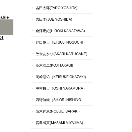
吉田太郎(TARO YOSHITA)
lable
吉田丈(JOE YOSHIDA)
金澤宏紀(HIROKI KANAZAWA)
け
野口悦士（ETSUJI NOGUCHI）
故金あかり(AKARI KARUGANE)
高木浩二(KOJI TAKAGI)
岡崎慧佑（KEISUKE OKAZAKI）
中村桜士（OSHI NAKAMURA）
西野詩織（SHIORI NISHINO）
茨木伸恵(NOBUE IBARAKI)
宮島將實(MASAMI MIYAJIMA)