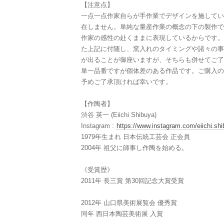
【注意点】
一点一点作家自らが手作業でデザインを施してい
在しません。単純な量産作業の概念の下の製作で
作家の感性の赴くままに表現しているからです。
た上記に付随し、窯入れのタイミングや諸々の事
が出ることが御座いますが、そちらも併せてご了
単一品番ですが個体差のある作品です。ご購入の
予めご了承頂ければ幸いです。
【作陶者】
渋谷 英一 (Eiichi Shibuya)
Instagram :
https://www.instagram.com/eiichi.shi
1979年生まれ 日本伝統工芸会 正会員
2004年 祖父に師事し作陶を始める。
《受賞歴》
2011年 長三賞 第30回記念大賞受賞
2012年 山口県美術展覧会 優秀賞
同年 西日本陶芸美術展 入賞