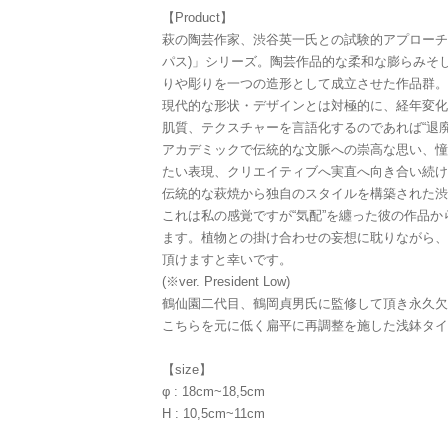
【Product】
萩の陶芸作家、渋谷英一氏との試験的アプローチか
パス)」シリーズ。陶芸作品的な柔和な膨らみそ
りや彫りを一つの造形として成立させた作品群。
現代的な形状・デザインとは対極的に、経年変化
肌質、テクスチャーを言語化するのであれば“退
アカデミックで伝統的な文脈への崇高な思い、憧
たい表現、クリエイティブへ実直へ向き合い続け
伝統的な萩焼から独自のスタイルを構築された渋
これは私の感覚ですが“気配”を纏った彼の作品
ます。植物との掛け合わせの妄想に耽りながら、
頂けますと幸いです。
(※ver. President Low)
鶴仙園二代目、鶴岡貞男氏に監修して頂き永久欠番
こちらを元に低く扁平に再調整を施した浅鉢タイプ
【size】
φ : 18cm~18,5cm
H : 10,5cm~11cm