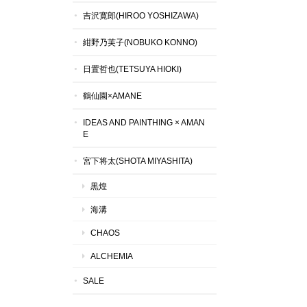
吉沢寛郎(HIROO YOSHIZAWA)
紺野乃芙子(NOBUKO KONNO)
日置哲也(TETSUYA HIOKI)
鶴仙園×AMANE
IDEAS AND PAINTHING × AMAN
E
宮下将太(SHOTA MIYASHITA)
黒煌
海溝
CHAOS
ALCHEMIA
SALE