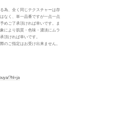
る為、全く同じテクスチャーは存
はなく、単一品番ですが一点一点
予めご了承頂ければ幸いです。ま
象により肌質・色味・濃淡にムラ
承頂ければ幸いです。
際のご指定はお受け出来ません。
buya/?hl=ja