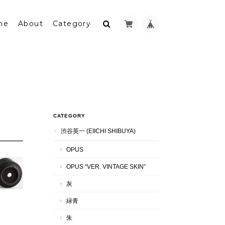
me
About
Category
CATEGORY
渋谷英一 (EIICHI SHIBUYA)
OPUS
OPUS “VER. VINTAGE SKIN”
灰
緑青
朱