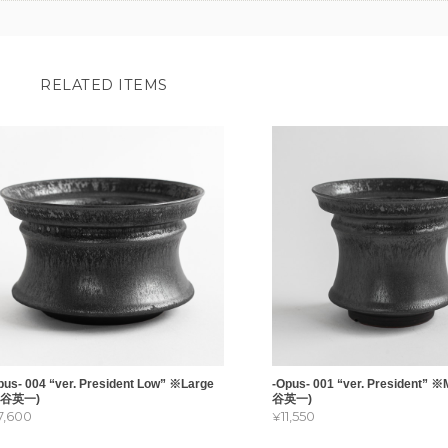
RELATED ITEMS
pus- 004 “ver. President Low” ※Large
-Opus- 001 “ver. President” 
渋谷英一)
谷英一)
17,600
¥11,550