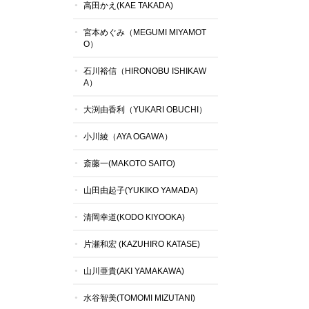
高田かえ(KAE TAKADA)
宮本めぐみ（MEGUMI MIYAMOT
O）
石川裕信（HIRONOBU ISHIKAW
A）
大渕由香利（YUKARI OBUCHI）
小川綾（AYA OGAWA）
斎藤一(MAKOTO SAITO)
山田由起子(YUKIKO YAMADA)
清岡幸道(KODO KIYOOKA)
片瀬和宏 (KAZUHIRO KATASE)
山川亜貴(AKI YAMAKAWA)
水谷智美(TOMOMI MIZUTANI)