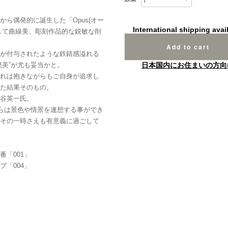
ら偶発的に誕生した「Opus(オー
International shipping avai
して曲線美、彫刻作品的な鋭敏な削
Add to cart
が付与されたような鉄錆感溢れる
廃美”が尤も妥当かと。
日本国内にお住まいの方向
れは抱きながらもご自身が追求し
た結果そのもの。
谷英一氏。
からは景色や情景を連想する事ができ
その一時さえも有意義に過ごして
「001」
「004」