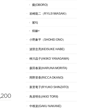
朧(OBORO)
岩崎龍二（RYUJI IWASAKI）
紫匂
煌赫+
小野象平（SHOHEI ONO）
波部圭亮(KEISUKE HABE)
栁川晶子(AKIKO YANAGAWA)
森田春菜(HARUNA MORITA)
岡野里香(RICCA OKANO)
新里竜子(RYUKO SHINZATO)
,200
鳥居明生(AKIO TORII)
中根楽(GAKU NAKANE)