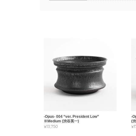
-Opus- 004 “ver. President Low”
-O
※Medium (渋谷英一)
(
¥13,750
¥