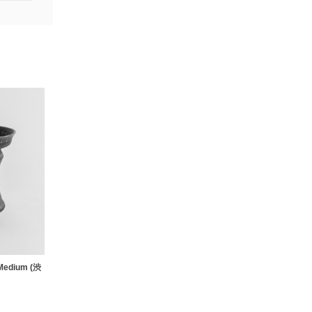
※Medium (渋