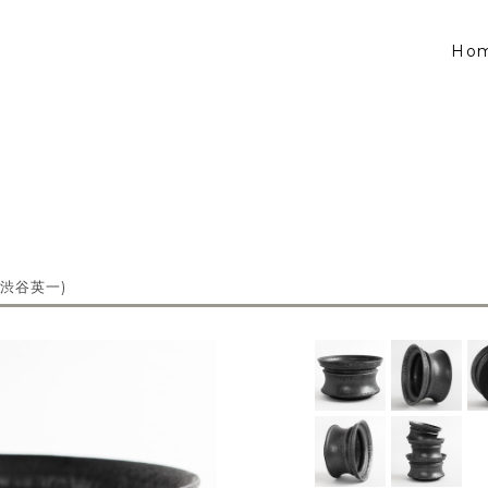
Ho
L (渋谷英一)